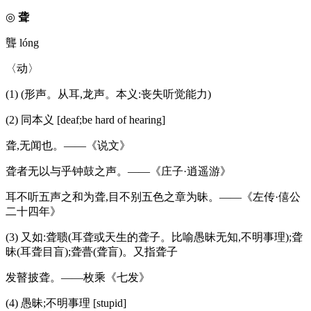
◎
聋
聾 lóng
〈动〉
(1) (形声。从耳,龙声。本义:丧失听觉能力)
(2) 同本义 [deaf;be hard of hearing]
聋,无闻也。——《说文》
聋者无以与乎钟鼓之声。——《庄子·逍遥游》
耳不听五声之和为聋,目不别五色之章为昧。——《左传·僖公
二十四年》
(3) 又如:聋聩(耳聋或天生的聋子。比喻愚昧无知,不明事理);聋
昧(耳聋目盲);聋瞢(聋盲)。又指聋子
发瞽披聋。——枚乘《七发》
(4) 愚昧;不明事理 [stupid]