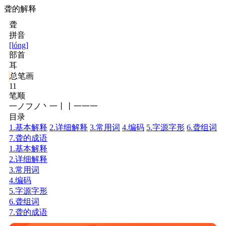
聋的解释
聋
拼音
[lóng]
部首
耳
总笔画
11
笔顺
一ノフノ丶一丨丨一一一
目录
1.基本解释
2.详细解释
3.常用词
4.编码
5.字源字形
6.聋组词
7.聋的成语
1.基本解释
2.详细解释
3.常用词
4.编码
5.字源字形
6.聋组词
7.聋的成语