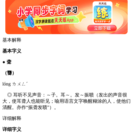
基本解释
基本字义
●
聋
（聾）
lóng ㄌㄨㄥˊ
◎ 耳听不见声音：～子。耳～。发～振聩（发出的声音很
大，使耳聋人也能听见；喻用语言文字唤醒糊涂的人，使他们
清醒。亦作“振聋发聩”）。
详细解释
详细字义