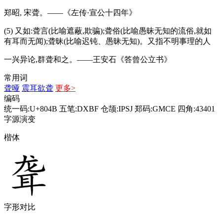
郑昭, 宋聋。——《左传·宣公十四年》
(5) 又如:聋言(比喻遮蔽,欺骗);聋俗(比喻愚昧无知的流俗,就如
有耳而无闻);聋昧(比喻迟钝、愚昧无知)。又指不明事理的人
一兴异论,群聋和之。——王安石《答曾公立书》
常用词
聋哑
震耳欲聋
更多>
编码
统一码:U+804B
五笔:DXBF
仓颉:IPSJ
郑码:GMCE
四角:43401
字源演变
楷体
字形对比