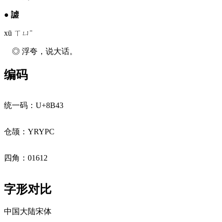
●
譃
xū ㄒㄩˉ
◎ 浮夸，说大话。
编码
统一码：U+8B43
仓颉：YRYPC
四角：01612
字形对比
中国大陆宋体