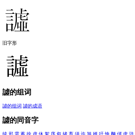
旧字形
譃的组词
譃的组词
譃的成语
譃的同音字
续
邪
需
蓄
徐
虚
休
絮
序
叙
绪
畜
须
许
旭
婿
吁
恤
酗
偦
虗
滸