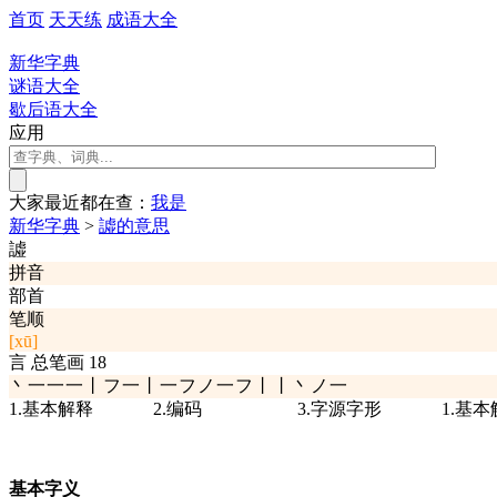
首页
天天练
成语大全
新华字典
谜语大全
歇后语大全
应用
大家最近都在查：
我
是
新华字典
>
譃的意思
譃
拼音
部首
笔顺
[xū]
言
总笔画
18
丶一一一丨フ一丨一フノ一フ丨丨丶ノ一
1.基本解释
2.编码
3.字源字形
1.基
基本字义