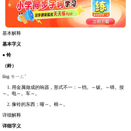
基本解释
基本字义
●
铃
（鈴）
líng ㄌㄧㄥˊ
1. 用金属做成的响器，形式不一：～铛。～钹。～铎。按
～。电～。车～。
2. 像铃的东西：哑～。棉～。
详细解释
详细字义