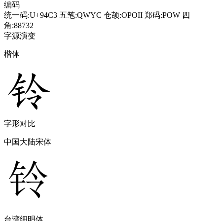
编码
统一码:U+94C3
五笔:QWYC
仓颉:OPOII
郑码:POW
四
角:88732
字源演变
楷体
字形对比
中国大陆宋体
台湾细明体