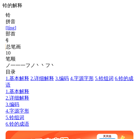
铃的解释
铃
拼音
[líng]
部首
钅
总笔画
10
笔顺
ノ一一一フノ丶丶フ丶
目录
1.基本解释
2.详细解释
3.编码
4.字源字形
5.铃组词
6.铃的成
语
1.基本解释
2.详细解释
3.编码
4.字源字形
5.铃组词
6.铃的成语