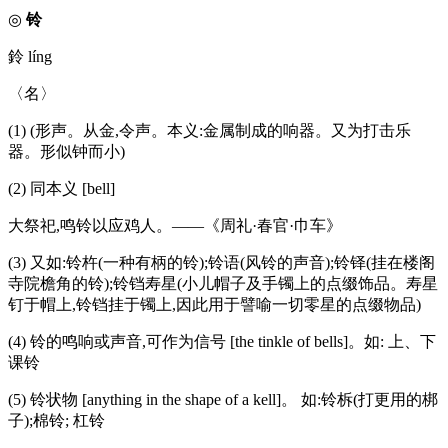
◎
铃
鈴 líng
〈名〉
(1) (形声。从金,令声。本义:金属制成的响器。又为打击乐
器。形似钟而小)
(2) 同本义 [bell]
大祭祀,鸣铃以应鸡人。——《周礼·春官·巾车》
(3) 又如:铃杵(一种有柄的铃);铃语(风铃的声音);铃铎(挂在楼阁
寺院檐角的铃);铃铛寿星(小儿帽子及手镯上的点缀饰品。寿星
钉于帽上,铃铛挂于镯上,因此用于譬喻一切零星的点缀物品)
(4) 铃的鸣响或声音,可作为信号 [the tinkle of bells]。如: 上、下
课铃
(5) 铃状物 [anything in the shape of a kell]。 如:铃柝(打更用的梆
子);棉铃; 杠铃