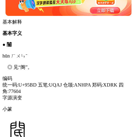
基本解释
基本字义
●
閽
hūn ㄏㄨㄣˉ
◎ 见“阍”。
编码
统一码:U+95BD
五笔:UQAJ
仓颉:ANHPA
郑码:XDRK
四
角:77604
字源演变
小篆