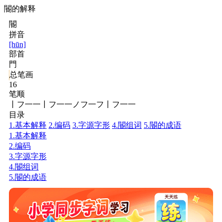
閽的解释
閽
拼音
[hūn]
部首
門
总笔画
16
笔顺
丨フ一一丨フ一一ノフ一フ丨フ一一
目录
1.基本解释
2.编码
3.字源字形
4.閽组词
5.閽的成语
1.基本解释
2.编码
3.字源字形
4.閽组词
5.閽的成语