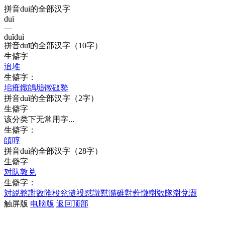
拼音dui的全部汉字
duī
—
duǐ
duì
拼音
duī
的全部汉字
（10字）
—
生僻字
追
堆
生僻字：
垖
痽
鐓
鴭
塠
镦
磓
鐜
拼音
duǐ
的全部汉字
（2字）
生僻字
该分类下无常用字...
生僻字：
頧
啍
拼音
duì
的全部汉字
（28字）
生僻字
对
队
敦
兑
生僻字：
対
綐
憝
譵
敓
陮
杸
兊
瀢
祋
怼
譈
懟
濻
碓
對
薱
憞
轛
敚
隊
濧
兌
瀩
触屏版
电脑版
返回顶部