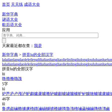
首页
天天练
成语大全
新华字典
谜语大全
歇后语大全
应用
大家最近都在查：
我
是
新华字典
>
拼音lu的全部汉字
la
lai
lan
lang
lao
le
lei
leng
li
lia
lian
liang
liao
lie
lin
ling
liu
long
lou
lu
luan
lue
lu
la
lai
lan
lang
lao
le
lei
leng
li
lia
lian
liang
liao
lie
lin
ling
liu
long
lou
lu
luan
lue
lu
拼音lu的全部汉字
lū
噜
擼
撸
嚕
謢
5字
lú
炉
芦
庐
卢
颅
泸
舻
鸕
爐
蘆
嚧
璷
轳
矑
顱
曥
罏
髗
櫨
舮
鲈
黸
玈
轤
壚
盧
鑪
46字
lǔ
鲁
虏
卤
磠
艪
擄
虜
櫓
鑥
滷
硵
艣
掳
橹
鐪
氌
魯
瀂
穞
塷
蓾
樐
鏀
氇
镥
澛
鹵