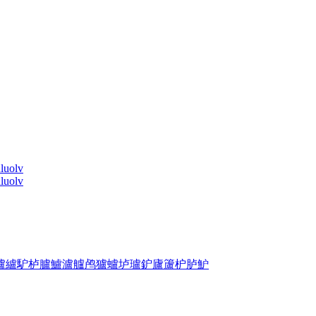
n
luo
lv
n
luo
lv
攎
纑
馿
栌
臚
鱸
瀘
艫
鸬
獹
蠦
垆
瓐
鈩
廬
籚
枦
胪
魲