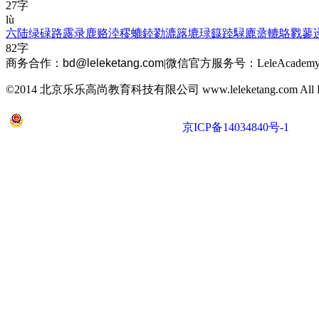
27字
lù
六
陆
绿
碌
路
露
录
鹿
赂
淕
穋
螰
錴
勠
漉
簬
塶
琭
籙
踛
騄
廘
盝
轆
鴼
戮
蓼
82字
商务合作：
bd@leleketang.com
|
微信官方服务号：LeleAcademy
©2014 北京乐乐高尚教育科技有限公司 www.leleketang.com All Righ
京公网安备 11010802022053号
京ICP备14034840号-1