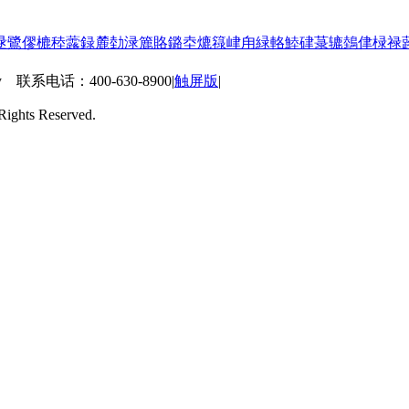
逯
鷺
僇
樚
稑
虂
録
麓
勎
渌
簏
賂
鏴
坴
熝
簶
峍
甪
緑
輅
鯥
硉
菉
辘
鵱
侓
椂
禄
 联系电话：400-630-8900
|
触屏版
|
ts Reserved.