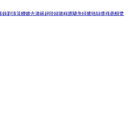
蕗
錄
剹
淥
箓
觻
鏕
圥
潞
簵
趢
陸
娽
璐
粶
蹗
騼
彔
睩
膔
辂
鵦
摝
祿
蔍
醁
鹭