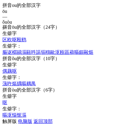
拼音ou的全部汉字
ōu
—
ǒu
òu
拼音
ōu
的全部汉字
（24字）
—
生僻字
区
欧
呕
殴
鸥
生僻字：
膒
讴
櫙
鷗
漚
甌
吽
謳
塸
鴎
歐
沤
瓯
區
藲
嘔
鏂
毆
熰
拼音
ǒu
的全部汉字
（10字）
生僻字
偶
藕
呕
生僻字：
蕅
吘
熰
腢
嘔
耦
禺
拼音
òu
的全部汉字
（6字）
生僻字
呕
生僻字：
嘔
沤
慪
怄
漚
触屏版
电脑版
返回顶部