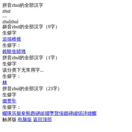
拼音zhui的全部汉字
zhuī
—
zhuǐ
zhuì
拼音
zhuī
的全部汉字
（9字）
—
生僻字
追
揣
椎
锥
生僻字：
錐
騅
隹
鵻
骓
拼音
zhuǐ
的全部汉字
（1字）
生僻字
该分类下无常用字...
生僻字：
沝
拼音
zhuì
的全部汉字
（23字）
生僻字
缀
赘
坠
生僻字：
畷
隊
笍
膇
奞
甀
鑆
礈
縋
腏
墜
贅
惴
錣
硾
綴
缒
諈
娷
醊
触屏版
电脑版
返回顶部