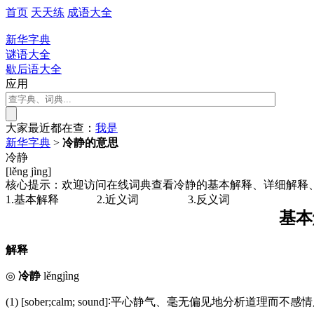
首页
天天练
成语大全
新华字典
谜语大全
歇后语大全
应用
大家最近都在查：
我
是
新华字典
>
冷静的意思
冷静
[lěng jìng]
核心提示：欢迎访问在线词典查看冷静的基本解释、详细解释
1.基本解释
2.近义词
3.反义词
基本
解释
◎
冷静
lěngjìng
(1) [sober;calm; sound]∶平心静气、毫无偏见地分析道理而不感