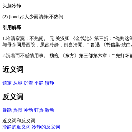
头脑冷静
(2) [lonely]∶人少而清静;不热闹
引用解释
1.冷清寂寞；不热闹。 元 关汉卿 《金线池》第三折：“俺则
与母亲同居西院，虽然冷静，倒喜清閒。” 鲁迅 《书信集·致
2.沉着而不感情用事。 魏巍 《东方》第三部第六章：“‘先打
近义词
镇定
从容
沉着
平静
镇静
反义词
暴躁
热闹
冲动
狂热
激动
近义词和反义词
冷静的近义词
冷静的反义词