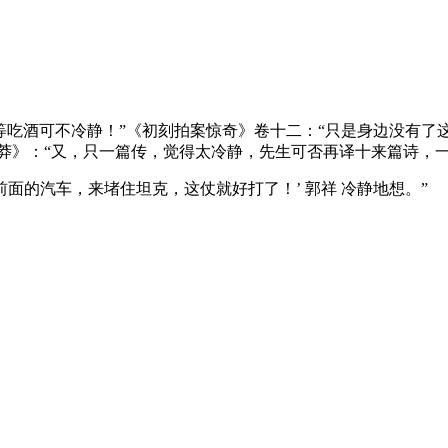
这等吃酒可不冷静！”《初刻拍案惊奇》卷十二：“只是身边没有了这个
白莽》：“又，只一篇传，觉得太冷静，先生可否再译十来篇诗，一
坏前面的汽车，来堵住坦克，这仗就好打了！’ 郭祥 冷静地想。”