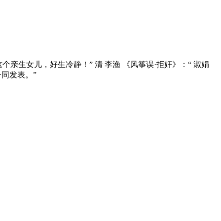
亲生女儿，好生冷静！” 清 李渔 《风筝误·拒奸》：“ 淑娟
同发表。”