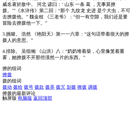
威名著於敌中。 河北 谚曰：‘ 山东 一条 葛 ，无事莫撩
拨。’”《水浒传》第二回：“那个 九纹龙 史进 是个大虫，不可
去撩拨他。” 魏金枝 《三老爷》：“但一有空隙，我们还是要
冒险去撩拨他一下。”
3.挑唆。 浩然 《艳阳天》第一一六章：“这句话带着很大的撩
拨人的意思。”
4.排除。 吴组缃 《山洪》八：“奶奶堆着柴，心里像笼着重
雾，她撩拨不开那些漠然一片的东西。”
撩的组词
撩拨
拨的组词
拨动
拨给
拨号
拨款
拨弄
拨冗
划拨
撩拨
调拨
撩拨的最新评论
触屏版
电脑版
返回顶部