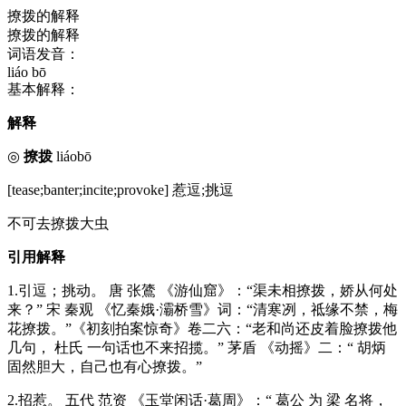
撩拨的解释
撩拨的解释
词语发音：
liáo bō
基本解释：
解释
◎
撩拨
liáobō
[tease;banter;incite;provoke] 惹逗;挑逗
不可去撩拨大虫
引用解释
1.引逗；挑动。 唐 张鷟 《游仙窟》：“渠未相撩拨，娇从何处
来？” 宋 秦观 《忆秦娥·灞桥雪》词：“清寒冽，祗缘不禁，梅
花撩拨。”《初刻拍案惊奇》卷二六：“老和尚还皮着脸撩拨他
几句， 杜氏 一句话也不来招揽。” 茅盾 《动摇》二：“ 胡炳
固然胆大，自己也有心撩拨。”
2.招惹。 五代 范资 《玉堂闲话·葛周》：“ 葛公 为 梁 名将，