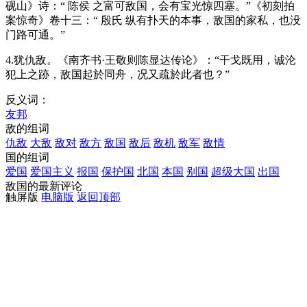
砚山》诗：“ 陈侯 之富可敌国，会有宝光惊四塞。”《初刻拍
案惊奇》卷十三：“ 殷氏 纵有扑天的本事，敌国的家私，也没
门路可通。”
4.犹仇敌。《南齐书·王敬则陈显达传论》：“干戈既用，诚沦
犯上之跡，敌国起於同舟，况又疏於此者也？”
反义词：
友邦
敌的组词
仇敌
大敌
敌对
敌方
敌国
敌后
敌机
敌军
敌情
国的组词
爱国
爱国主义
报国
保护国
北国
本国
别国
超级大国
出国
敌国的最新评论
触屏版
电脑版
返回顶部