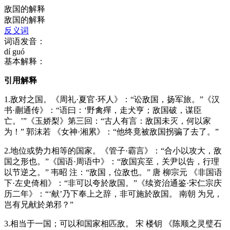
敌国的解释
敌国的解释
反义词
词语发音：
dí guó
基本解释：
引用解释
1.敌对之国。《周礼·夏官·环人》：“讼敌国，扬军旅。”《汉
书·蒯通传》：“语曰：‘野禽殫，走犬亨；敌国破，谋臣
亡。’”《玉娇梨》第三回：“古人有言：敌国未灭，何以家
为！” 郭沫若 《女神·湘累》：“他终竟被敌国拐骗了去了。”
2.地位或势力相等的国家。《管子·霸言》：“合小以攻大，敌
国之形也。”《国语·周语中》：“敌国宾至，关尹以告，行理
以节逆之。” 韦昭 注：“敌国，位敌也。” 唐 柳宗元 《非国语
下·左史倚相》：“非可以夸於敌国。”《续资治通鉴·宋仁宗庆
历二年》：“‘献’乃下奉上之辞，非可施於敌国。 南朝 为兄，
岂有兄献於弟邪？”
3.相当于一国；可以和国家相匹敌。 宋 楼钥 《陈顺之灵璧石