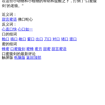
在这些小动物和小植物的帮助和提醒之下，打倒了‘口蜜腹
剑’的老狼。”
近义词：
甜言蜜语
佛口蛇心
反义词：
心直口快
心口如一
口的组词
舱口
插口
敞口
窗口
出口
刀口
对口
堵口
渡口
蜜的组词
蜂蜜
口蜜腹剑
蜜蜂
蜜月
甜蜜
甜言蜜语
口蜜腹剑的最新评论
触屏版
电脑版
返回顶部