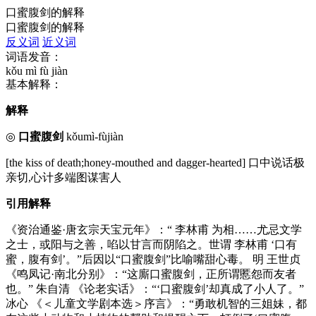
口蜜腹剑的解释
口蜜腹剑的解释
反义词
近义词
词语发音：
kǒu mì fù jiàn
基本解释：
解释
◎
口蜜腹剑
kǒumì-fùjiàn
[the kiss of death;honey-mouthed and dagger-hearted] 口中说话极
亲切,心计多端图谋害人
引用解释
《资治通鉴·唐玄宗天宝元年》：“ 李林甫 为相……尤忌文学
之士，或阳与之善，啗以甘言而阴陷之。世谓 李林甫 ‘口有
蜜，腹有剑’。”后因以“口蜜腹剑”比喻嘴甜心毒。 明 王世贞
《鸣凤记·南北分别》：“这廝口蜜腹剑，正所谓慝怨而友者
也。” 朱自清 《论老实话》：“‘口蜜腹剑’却真成了小人了。”
冰心 《＜儿童文学剧本选＞序言》：“勇敢机智的三姐妹，都