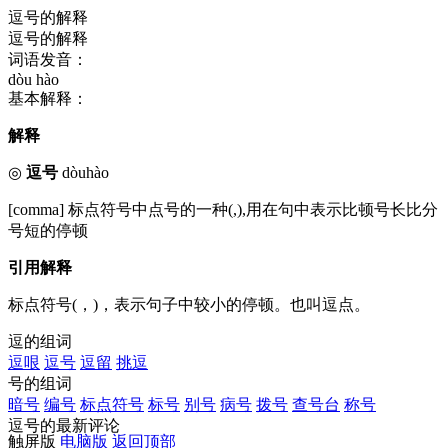
逗号的解释
逗号的解释
词语发音：
dòu hào
基本解释：
解释
◎
逗号
dòuhào
[comma] 标点符号中点号的一种(,),用在句中表示比顿号长比分
号短的停顿
引用解释
标点符号(，)，表示句子中较小的停顿。也叫逗点。
逗的组词
逗哏
逗号
逗留
挑逗
号的组词
暗号
编号
标点符号
标号
别号
病号
拨号
查号台
称号
逗号的最新评论
触屏版
电脑版
返回顶部