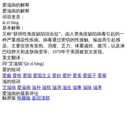
爱滋病的解释
爱滋病的解释
词语发音：
ài zī bìng
基本解释：
又称“获得性免疫缺陷综合征”。由人类免疫缺陷病毒引起的一
种严重感染性疾病。病毒通过密切的性接触、输血而引起感
染。主要症状有发热、消瘦、乏力、体重减轻、腹泻，以及淋
巴结肿大和皮肤病变等。1979年于美国被首次发现。
英文翻译：
同“艾滋病”[ài zī bìng]
爱的组词
爱戴
爱抚
爱国
爱国主义
爱好
爱护
爱美
爱面子
爱慕
滋的组词
艾滋病
爱滋病
滋补
滋扰
滋润
滋生
滋事
滋味
滋养
爱滋病的最新评论
触屏版
电脑版
返回顶部