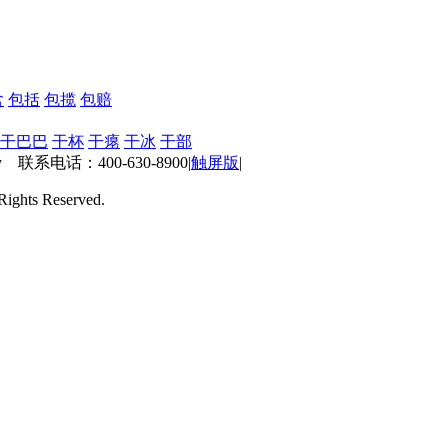
含
包括
包揽
包赔
干巴巴
干杯
干瘪
干冰
干部
 联系电话：400-630-8900
|
触屏版
|
ts Reserved.