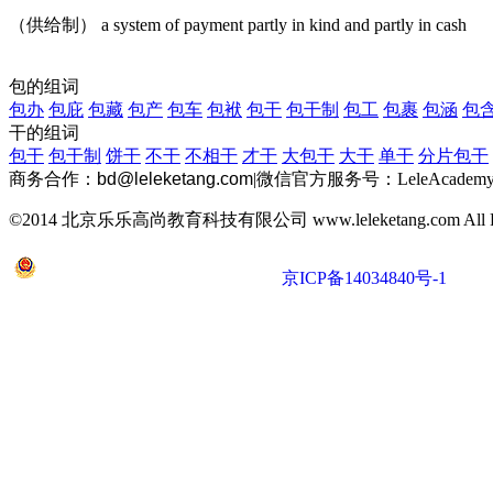
（供给制） a system of payment partly in kind and partly in cash
包的组词
包办
包庇
包藏
包产
包车
包袱
包干
包干制
包工
包裹
包涵
包
干的组词
包干
包干制
饼干
不干
不相干
才干
大包干
大干
单干
分片包干
商务合作：
bd@leleketang.com
|
微信官方服务号：LeleAcademy
©2014 北京乐乐高尚教育科技有限公司 www.leleketang.com All Righ
京公网安备 11010802022053号
京ICP备14034840号-1