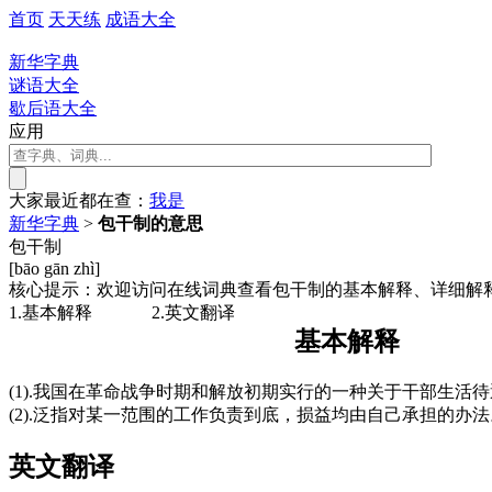
首页
天天练
成语大全
新华字典
谜语大全
歇后语大全
应用
大家最近都在查：
我
是
新华字典
>
包干制的意思
包干制
[bāo gān zhì]
核心提示：欢迎访问在线词典查看包干制的基本解释、详细解
1.基本解释
2.英文翻译
基本解释
(1).我国在革命战争时期和解放初期实行的一种关于干部生
(2).泛指对某一范围的工作负责到底，损益均由自己承担的办
英文翻译