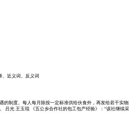
释、近义词、反义词
活待遇的制度。每人每月除按一定标准供给伙食外，再发给若干实
法。 吕光 王玉琨 《五公乡合作社的包工包产经验》：“该社继续