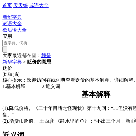
首页
天天练
成语大全
新华字典
谜语大全
歇后语大全
应用
大家最近都在查：
我
是
新华字典
>
贬价的意思
贬价
[biǎn jià]
核心提示：欢迎访问在线词典查看贬价的基本解释、详细解释
1.基本解释
2.近义词
基本解释
(1).降低价格。《二十年目睹之怪现状》第十九回：“非但没
售。”
(2).指货币贬值。 王西彦 《静水里的鱼》：“不出三个月
近义词