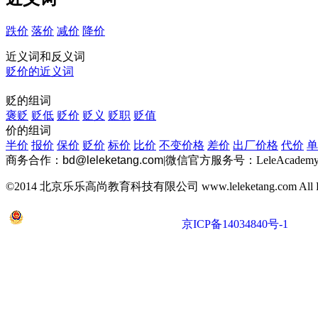
跌价
落价
减价
降价
近义词和反义词
贬价的近义词
贬的组词
褒贬
贬低
贬价
贬义
贬职
贬值
价的组词
半价
报价
保价
贬价
标价
比价
不变价格
差价
出厂价格
代价
单
商务合作：
bd@leleketang.com
|
微信官方服务号：LeleAcademy
©2014 北京乐乐高尚教育科技有限公司 www.leleketang.com All Righ
京公网安备 11010802022053号
京ICP备14034840号-1