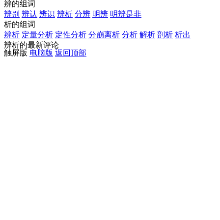
辨的组词
辨别
辨认
辨识
辨析
分辨
明辨
明辨是非
析的组词
辨析
定量分析
定性分析
分崩离析
分析
解析
剖析
析出
辨析的最新评论
触屏版
电脑版
返回顶部