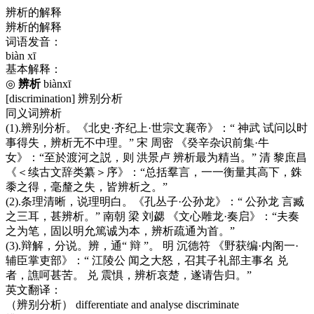
辨析的解释
辨析的解释
词语发音：
biàn xī
基本解释：
◎
辨析
biànxī
[discrimination] 辨别分析
同义词辨析
(1).辨别分析。《北史·齐纪上·世宗文襄帝》：“ 神武 试问以时
事得失，辨析无不中理。” 宋 周密 《癸辛杂识前集·牛
女》：“至於渡河之説，则 洪景卢 辨析最为精当。” 清 黎庶昌
《＜续古文辞类纂＞序》：“总括羣言，一一衡量其高下，銖
黍之得，毫釐之失，皆辨析之。”
(2).条理清晰，说理明白。《孔丛子·公孙龙》：“ 公孙龙 言臧
之三耳，甚辨析。” 南朝 梁 刘勰 《文心雕龙·奏启》：“夫奏
之为笔，固以明允篤诚为本，辨析疏通为首。”
(3).辩解，分说。辨，通“ 辩 ”。 明 沉德符 《野获编·内阁一·
辅臣掌吏部》：“ 江陵公 闻之大怒，召其子礼部主事名 兑
者，譙呵甚苦。 兑 震惧，辨析哀楚，遂请告归。”
英文翻译：
（辨别分析） differentiate and analyse
discriminate