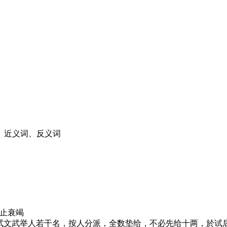
、近义词、反义词
防止衰竭
 省会试文武举人若干名，按人分派，全数垫给，不必先给十两，於试