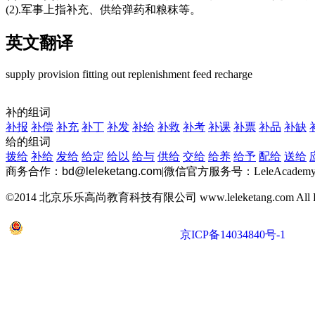
(2).军事上指补充、供给弹药和粮秣等。
英文翻译
supply
provision
fitting out
replenishment
feed
recharge
补的组词
补报
补偿
补充
补丁
补发
补给
补救
补考
补课
补票
补品
补缺
给的组词
拨给
补给
发给
给定
给以
给与
供给
交给
给养
给予
配给
送给
商务合作：
bd@leleketang.com
|
微信官方服务号：LeleAcademy
©2014 北京乐乐高尚教育科技有限公司 www.leleketang.com All Righ
京公网安备 11010802022053号
京ICP备14034840号-1