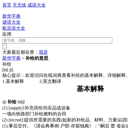
首页
天天练
成语大全
新华字典
谜语大全
歇后语大全
应用
大家最近都在查：
我
是
新华字典
>
补给的意思
补给
[bǔ jǐ]
核心提示：欢迎访问在线词典查看补给的基本解释、详细解释
1.基本解释
2.英文翻译
基本解释
◎
补给
bǔjǐ
(1) [supply]∶补充供给供应品或设备
一项向铁路部门补给燃料的合同
(2) [recruit]∶提供所需要的东西(如新的补给品、材料、力量)以
(1).事后交付。《清会典事例·户部·存留钱粮》：“嗣后 楚