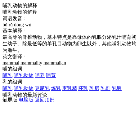
哺乳动物的解释
哺乳动物的解释
词语发音：
bǔ rǔ dòng wù
基本解释：
最高等的脊椎动物，基本特点是靠母体的乳腺分泌乳汁哺育初
生幼子。除最低等的单孔目动物为卵生以外，其他哺乳动物均
为胎生。
英文翻译：
mammal
mammality
mammalian
哺的组词
哺乳
哺乳动物
哺养
哺育
乳的组词
哺乳
哺乳动物
豆腐乳
炼乳
麦乳精
胚乳
乳房
乳剂
乳酸
哺乳动物的最新评论
触屏版
电脑版
返回顶部