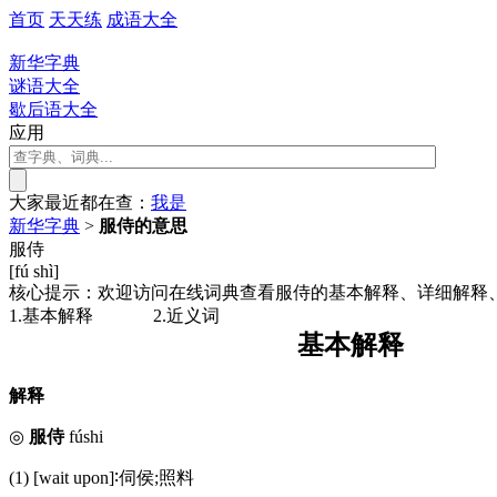
首页
天天练
成语大全
新华字典
谜语大全
歇后语大全
应用
大家最近都在查：
我
是
新华字典
>
服侍的意思
服侍
[fú shì]
核心提示：欢迎访问在线词典查看服侍的基本解释、详细解释
1.基本解释
2.近义词
基本解释
解释
◎
服侍
fúshi
(1) [wait upon]∶伺侯;照料