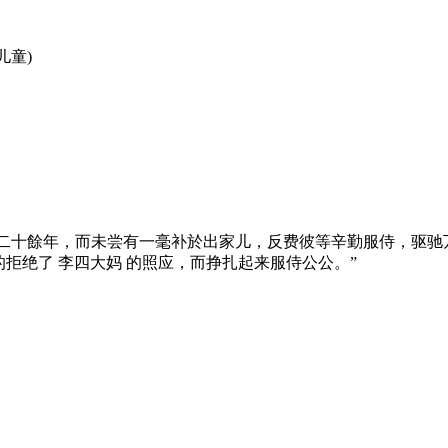
儿童)
今且二十餘年，而未尝有一毫补於出家儿，反费彼等辛勤服侍，驱驰
决的拒绝了 李四大妈 的照应，而挣扎起来服侍公公。”