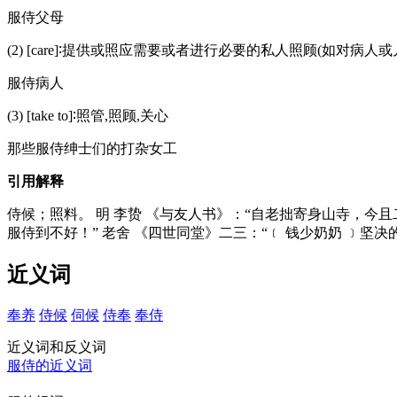
服侍父母
(2) [care]∶提供或照应需要或者进行必要的私人照顾(如对病人或
服侍病人
(3) [take to]∶照管,照顾,关心
那些服侍绅士们的打杂女工
引用解释
侍候；照料。 明 李贽 《与友人书》：“自老拙寄身山寺，
服侍到不好！” 老舍 《四世同堂》二三：“﹝ 钱少奶奶 ﹞坚
近义词
奉养
侍候
伺候
侍奉
奉侍
近义词和反义词
服侍的近义词