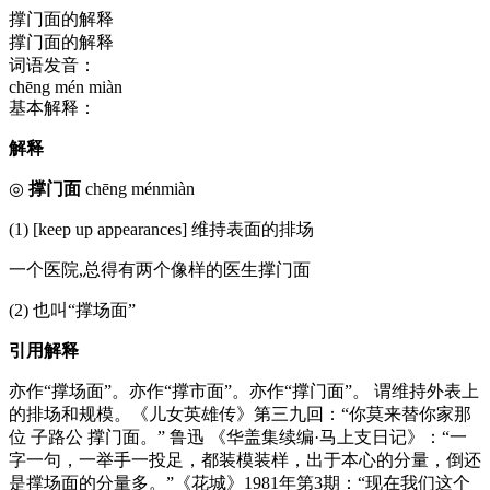
撑门面的解释
撑门面的解释
词语发音：
chēng mén miàn
基本解释：
解释
◎
撑门面
chēng ménmiàn
(1) [keep up appearances] 维持表面的排场
一个医院,总得有两个像样的医生撑门面
(2) 也叫“撑场面”
引用解释
亦作“撑场面”。亦作“撑市面”。亦作“撑门面”。 谓维持外表上
的排场和规模。《儿女英雄传》第三九回：“你莫来替你家那
位 子路公 撑门面。” 鲁迅 《华盖集续编·马上支日记》：“一
字一句，一举手一投足，都装模装样，出于本心的分量，倒还
是撑场面的分量多。”《花城》1981年第3期：“现在我们这个