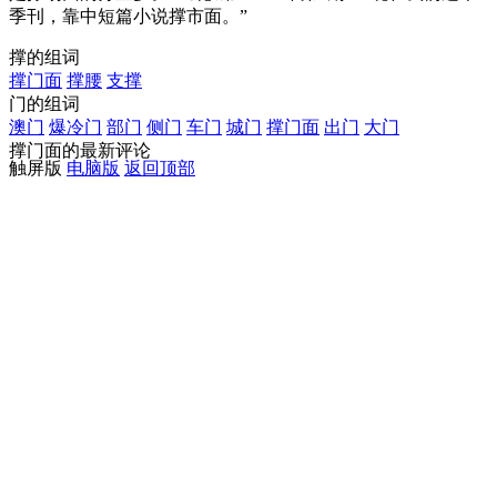
季刊，靠中短篇小说撑市面。”
撑的组词
撑门面
撑腰
支撑
门的组词
澳门
爆冷门
部门
侧门
车门
城门
撑门面
出门
大门
撑门面的最新评论
触屏版
电脑版
返回顶部