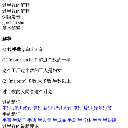
过半数的解释
过半数的解释
词语发音：
guò bàn shù
基本解释：
解释
◎
过半数
guòbànshù
(1) [more than half]∶超过总数的一半
这个工厂过半数的工人是妇女
(2) [majority]∶多数,大多数,半数以上
过半数的人同意这个计划
过的组词
不过
超过
闯过
穿过
错过
得过且过
度过
放过
逢年过节
半的组词
半百
半辈子
半边
半边天
半成品
半岛
半导体
半点
半封建
过半数的最新评论