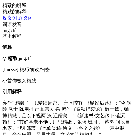
精致的解释
精致的解释
反义词
近义词
词语发音：
jīng zhì
基本解释：
解释
◎
精致
jīngzhì
[finesse] 精巧细致;细密
小首饰极为精致
引用解释
亦作“ 精致 ”。 1.精细周密。 唐 司空图 《疑经后述》：“今 钟
陵 秀士 陈用拙 出其宗人 岳 所作《春秋折衷论》数十篇，赡
博精緻，足以下视两 汉 迂儒矣。”《新唐书·文艺传下·崔元
翰》：“其好学老不倦，用思精緻，驰骋 班固 、 蔡邕 间以自
名家。” 明 郎瑛 《七修类稿·诗文一·各文之始》：“表中眼
目，全在破题。又忌大露，文必简洁精緻也。”