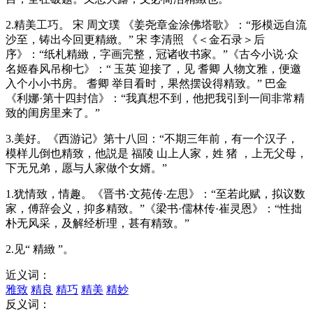
2.精美工巧。 宋 周文璞 《姜尧章金涂佛塔歌》：“形模远自流
沙至，铸出今回更精緻。” 宋 李清照 《＜金石录＞后
序》：“纸札精緻，字画完整，冠诸收书家。”《古今小说·众
名姬春风吊柳七》：“ 玉英 迎接了，见 耆卿 人物文雅，便邀
入个小小书房。 耆卿 举目看时，果然摆设得精致。” 巴金
《利娜·第十四封信》：“我真想不到，他把我引到一间非常精
致的闺房里来了。”
3.美好。《西游记》第十八回：“不期三年前，有一个汉子，
模样儿倒也精致，他説是 福陵 山上人家，姓 猪 ，上无父母，
下无兄弟，愿与人家做个女婿。”
1.犹情致，情趣。《晋书·文苑传·左思》：“至若此赋，拟议数
家，傅辞会义，抑多精致。”《梁书·儒林传·崔灵恩》：“性拙
朴无风采，及解经析理，甚有精致。”
2.见“ 精緻 ”。
近义词：
雅致
精良
精巧
精美
精妙
反义词：