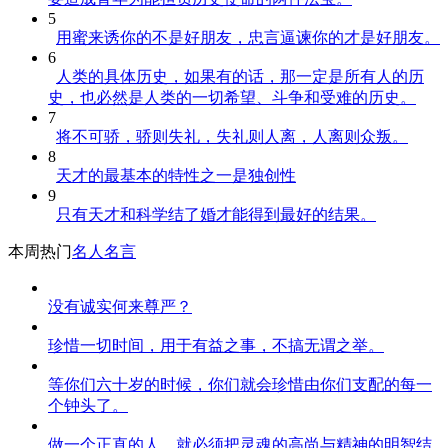
5
用蜜来诱你的不是好朋友，忠言逼谏你的才是好朋友。
6
人类的具体历史，如果有的话，那一定是所有人的历
史，也必然是人类的一切希望、斗争和受难的历史。
7
将不可骄，骄则失礼，失礼则人离，人离则众叛。
8
天才的最基本的特性之一是独创性
9
只有天才和科学结了婚才能得到最好的结果。
本周热门
名人名言
没有诚实何来尊严？
珍惜一切时间，用于有益之事，不搞无谓之举。
等你们六十岁的时候，你们就会珍惜由你们支配的每一
个钟头了。
做一个正直的人，就必须把灵魂的高尚与精神的明智结