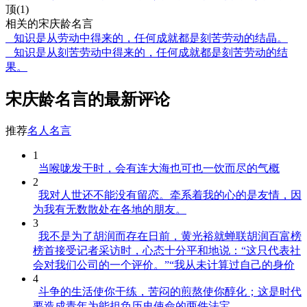
顶(1)
相关的宋庆龄名言
知识是从劳动中得来的，任何成就都是刻苦劳动的结晶。
知识是从刻苦劳动中得来的，任何成就都是刻苦劳动的结
果。
宋庆龄名言的最新评论
推荐
名人名言
1
当喉咙发干时，会有连大海也可也一饮而尽的气概
2
我对人世还不能没有留恋。牵系着我的心的是友情，因
为我有无数散处在各地的朋友。
3
我不是为了胡润而存在日前，黄光裕就蝉联胡润百富榜
榜首接受记者采访时，心态十分平和地说：“这只代表社
会对我们公司的一个评价。”“我从未计算过自己的身价
4
斗争的生活使你干练，苦闷的煎熬使你醇化；这是时代
要造成青年为能担负历史使命的两件法宝。