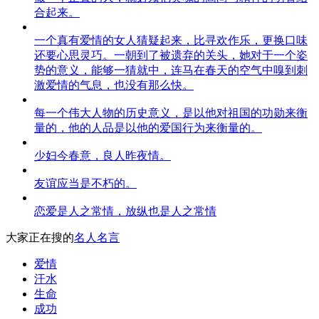
合起来。
一个真有爱情的女人猜疑起来，比寻欢作乐，更换口味
还要心思灵巧。一朝到了被遗弃的关头，她对于一个姿
势的意义，能够一猜就中，连马在春天的空气中嗅到刺
激爱情的气息，也没有那么快。
每一个伟大人物的历史意义，是以他对祖国的功勋来衡
量的，他的人品是以他的爱国行为来衡量的。
少妇今春意，良人昨夜情。
友谊应当是不朽的。
恋爱是人之常情，放纵也是人之常情
大家正在搜的
名人名言
爱情
汗水
生命
成功