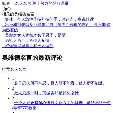
标签：
名人名言
关于努力的经典语录
顶(0)
相关的奥维德名言
集体、个人急性子技能技艺季，时逢吉，多说佳话
出身和祖先以及那些未经自己努力而获得的东西，是不能称
为己有的
美貌之女人犹如才智于男子，是至
酒给人勇气，酒使人多情
好运难得屈尊去和天才做伴
奥维德名言的最新评论
推荐
名人名言
1
君子忍人所不能忍，容人所不能容，处人所不能处。
2
欺人只能一时，而诚实却是长久之计
3
一个人只要有耐心进行文化方面的修养，就绝不致于蛮
横得不可教化