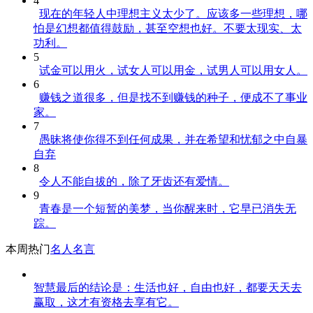
4
现在的年轻人中理想主义太少了。应该多一些理想，哪
怕是幻想都值得鼓励，甚至空想也好。不要太现实、太
功利。
5
试金可以用火，试女人可以用金，试男人可以用女人。
6
赚钱之道很多，但是找不到赚钱的种子，便成不了事业
家。
7
愚昧将使你得不到任何成果，并在希望和忧郁之中自暴
自弃
8
令人不能自拔的，除了牙齿还有爱情。
9
青春是一个短暂的美梦，当你醒来时，它早已消失无
踪。
本周热门
名人名言
智慧最后的结论是：生活也好，自由也好，都要天天去
赢取，这才有资格去享有它。