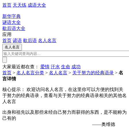
首页
天天练
成语大全
新华字典
谜语大全
歇后语大全
应用
首页
谚语
歇后语
名人名言
大家最近都在查：
爱情
汗水
生命
成功
首页
>
名人名言分类
>
名人名言
>
关于努力的经典语录
>
名
言详情
核心提示：
欢迎访问名人名言，在这里你可以方便的找到关
于努力的经典语录，查看与关于努力的经典语录相关的其他名
人名言
出身和祖先以及那些未经自己努力而获得的东西，是不能称为
己有的
——奥维德