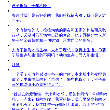
君子报仇，十年不晚。
失败对我们是有好处的，我们得祝福灾难，我们是灾难
之子。
一个有德性的人，往往为他的朋友和国家的利益而采取
行动，必要时乃至牺牲自己的生命。他宁愿捐弃世人所
争夺的金钱荣誉和一切财物，只求自己的高尚。
人有了物质才能生存；人有了理想才谈得上生活。你要
了解生存与生活的不同吗？动物生存，而人则生活。
领导
一个受了友谊的感动去办事的时候，本来胆小的变得勇
敢了，本来怕羞的有了自信了，懒怠也肯动了，性子暴
躁的也谨慎小心肯对待人了。
“我过去的爱和恨，悲哀和欢乐，受苦和同情，希望和挣
扎，一齐来到我的笔端，我写得快，我心里燃烧着的火
渐渐地灭了，我才能够平静地闭上眼睛。心上的疙瘩给
解开了，我得到了拯救。”