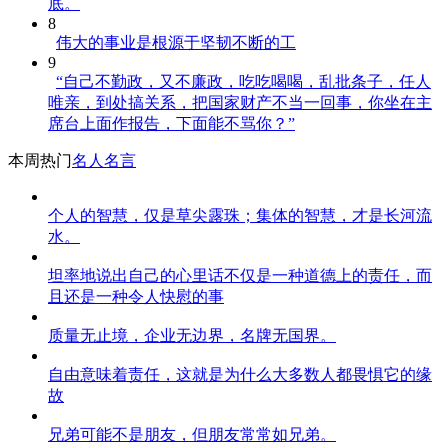
底。
8
伟大的事业是根源于坚韧不断的工
9
“自己不勤政，又不廉政，吃吃喝喝，乱批条子，任人
唯亲，到处搞关系，把国家财产不当一回事，你坐在主
席台上面作报告，下面能不骂你？”
本周热门
名人名言
个人的智慧，仅是草尖露珠；集体的智慧，才是长河流
水。
坦率地说出自己的心里话不仅是一种道德上的责任，而
且还是一种令人快慰的事
质量无止境，企业无边界，名牌无国界。
自由意味着责任，这就是为什么大多数人都畏惧它的缘
故
兄弟可能不是朋友，但朋友常常如兄弟。