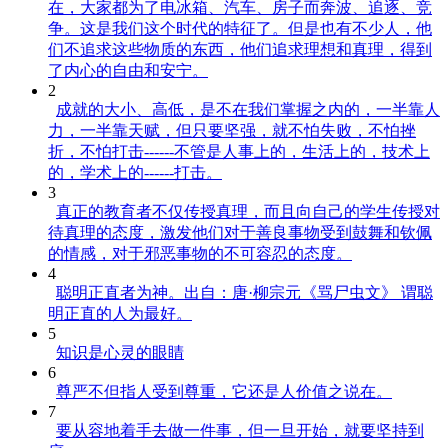
在，大家都为了电冰箱、汽车、房子而奔波、追逐、竞
争。这是我们这个时代的特征了。但是也有不少人，他
们不追求这些物质的东西，他们追求理想和真理，得到
了内心的自由和安宁。
2
成就的大小、高低，是不在我们掌握之内的，一半靠人
力，一半靠天赋，但只要坚强，就不怕失败，不怕挫
折，不怕打击------不管是人事上的，生活上的，技术上
的，学术上的------打击。
3
真正的教育者不仅传授真理，而且向自己的学生传授对
待真理的态度，激发他们对于善良事物受到鼓舞和钦佩
的情感，对于邪恶事物的不可容忍的态度。
4
聪明正直者为神。出自：唐·柳宗元《骂尸虫文》 谓聪
明正直的人为最好。
5
知识是心灵的眼睛
6
尊严不但指人受到尊重，它还是人价值之说在。
7
要从容地着手去做一件事，但一旦开始，就要坚持到