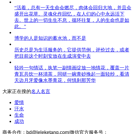
“活着，总有一天生命会燃尽，肉体会回归大地，并且会
盛开出花草。灵魂化作回忆，在人们的心中永远活下
去。世上的一切生生不息，循环往复，人的生命也是如
此。”
博学的人是知识的蓄水池，而不是
历史总是为生活服务的，它提供范例，评价过去，或者
把目前这个时刻安放在生成演变中去
轻吟一句情话，执笔一副情画绽放一地情花，覆盖一片
青瓦共饮一杯清茶，同研一碗青砂挽起一面轻纱，看清
天边月牙爱像水墨青花，何惧刹那芳华
大家正在搜的
名人名言
爱情
汗水
生命
成功
商务合作：
bd@leleketang.com
|
微信官方服务号：