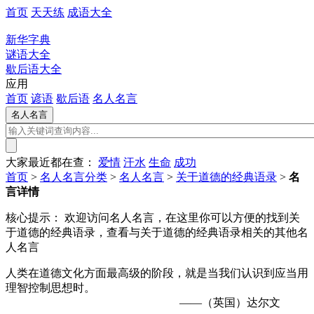
首页
天天练
成语大全
新华字典
谜语大全
歇后语大全
应用
首页
谚语
歇后语
名人名言
大家最近都在查：
爱情
汗水
生命
成功
首页
>
名人名言分类
>
名人名言
>
关于道德的经典语录
>
名
言详情
核心提示：
欢迎访问名人名言，在这里你可以方便的找到关
于道德的经典语录，查看与关于道德的经典语录相关的其他名
人名言
人类在道德文化方面最高级的阶段，就是当我们认识到应当用
理智控制思想时。
——（英国）达尔文