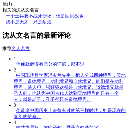
顶(1)
相关的沈从文名言
一个士兵要不战死沙场，便是回到故乡。
我不是天才，只是耐烦。
沈从文名言的最新评论
推荐
名人名言
1
信仰就倘没有充分的证据，那不过
2
中国现代哲学家冯友兰先生，把人分成四种境界，天地
境界，道德境界，功利境界和自然境界。咱们是在功利
境界，杀人犯、强奸犯这都是自然境界。道德境界就是
圣人们，他认为中国古代人达到天地境界的只有一个
人，就是老子，孔子都只在道德境界。
3
创造这中国历史上未曾有过的第三样时代，则是现在的
青年的使命。
4
味甘终易坏，岁晚还知，君子之交淡如水。