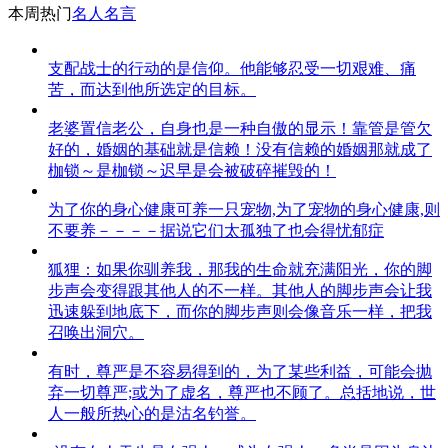
本周热门
名人名言
支配战士的行动的是信仰。他能够忍受一切艰难、痛
苦，而达到他所选定的目标。
老婆置信老公，自身也是一种自傲的显示！靠管是管欠
好的，婚姻的基础就是信赖！没有信赖的婚姻那就成了
枷锁～是枷锁～迟早是会被破碎摧毁的！
为了你的身心健康可养一只宠物,为了宠物的身心健康,则
不要养－－－－据说它们太孤独了也会得忧郁症
狐狸：如果你驯养我，那我的生命就充满阳光，你的脚
步声会变得跟其他人的不一样。其他人的脚步声会让我
迅速躲到地底下，而你的脚步声则会像音乐一样，把我
召唤出洞穴。
有时，尊严是不容易得到的，为了某些利益，可能会抛
弃一切尊严;或为了虚名，尊严也不顾了。总括地说，世
人一般所热心的是沽名钓誉。