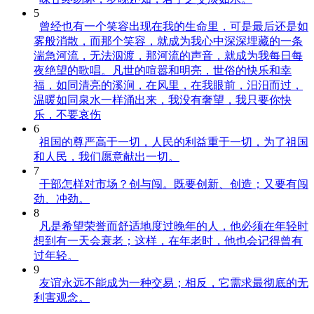
5
曾经也有一个笑容出现在我的生命里，可是最后还是如
雾般消散，而那个笑容，就成为我心中深深埋藏的一条
湍急河流，无法泅渡，那河流的声音，就成为我每日每
夜绝望的歌唱。凡世的喧嚣和明亮，世俗的快乐和幸
福，如同清亮的溪涧，在风里，在我眼前，汨汨而过，
温暖如同泉水一样涌出来，我没有奢望，我只要你快
乐，不要哀伤
6
祖国的尊严高于一切，人民的利益重于一切，为了祖国
和人民，我们愿意献出一切。
7
干部怎样对市场？创与闯。既要创新、创造；又要有闯
劲、冲劲。
8
凡是希望荣誉而舒适地度过晚年的人，他必须在年轻时
想到有一天会衰老；这样，在年老时，他也会记得曾有
过年轻。
9
友谊永远不能成为一种交易；相反，它需求最彻底的无
利害观念。