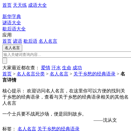
首页
天天练
成语大全
新华字典
谜语大全
歇后语大全
应用
首页
谚语
歇后语
名人名言
大家最近都在查：
爱情
汗水
生命
成功
首页
>
名人名言分类
>
名人名言
>
关于乡愁的经典语录
>
名
言详情
核心提示：
欢迎访问名人名言，在这里你可以方便的找到关
于乡愁的经典语录，查看与关于乡愁的经典语录相关的其他名
人名言
一个士兵要不战死沙场，便是回到故乡。
——沈从文
标签：
名人名言
关于乡愁的经典语录