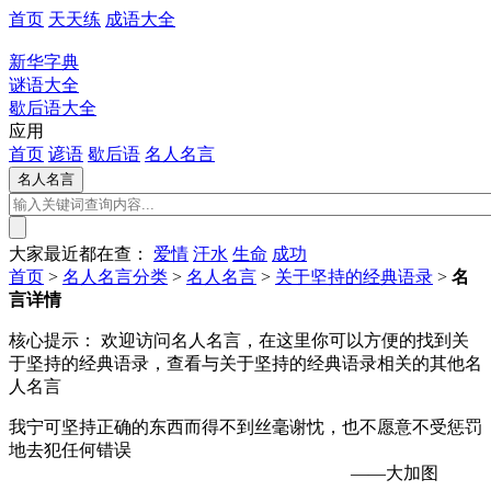
首页
天天练
成语大全
新华字典
谜语大全
歇后语大全
应用
首页
谚语
歇后语
名人名言
大家最近都在查：
爱情
汗水
生命
成功
首页
>
名人名言分类
>
名人名言
>
关于坚持的经典语录
>
名
言详情
核心提示：
欢迎访问名人名言，在这里你可以方便的找到关
于坚持的经典语录，查看与关于坚持的经典语录相关的其他名
人名言
我宁可坚持正确的东西而得不到丝毫谢忱，也不愿意不受惩罚
地去犯任何错误
——大加图