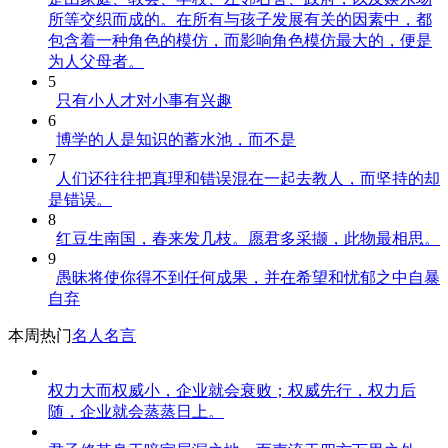
所等交织而成的。在所有与孩子发展有关的因素中，都
包含着一种角色的模仿，而影响角色模仿最大的，便是
为人父母者。
5
只有小人才对小事有兴趣
6
博学的人是知识的蓄水池，而不是
7
人们还往往把真理和错误混在一起去教人，而坚持的却
是错误。
8
红豆生南国，春来发几枝。愿君多采撷，此物最相思。
9
愚昧将使你得不到任何成果，并在希望和忧郁之中自暴
自弃
本周热门
名人名言
权力大而权威小，企业就会衰败；权威先行，权力后
随，企业就会蒸蒸日上。