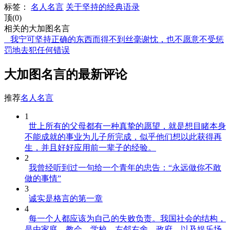
标签：
名人名言
关于坚持的经典语录
顶(0)
相关的大加图名言
我宁可坚持正确的东西而得不到丝毫谢忱，也不愿意不受惩
罚地去犯任何错误
大加图名言的最新评论
推荐
名人名言
1
世上所有的父母都有一种真挚的愿望，就是想目睹本身
不能成就的事业为儿子所完成，似乎他们想以此获得再
生，并且好好应用前一辈子的经验。
2
我曾经听到过一句给一个青年的忠告：“永远做你不敢
做的事情”
3
诚实是格言的第一章
4
每一个人都应该为自己的失败负责。我国社会的结构，
是由家庭、教会、学校、左邻右舍、政府，以及娱乐场