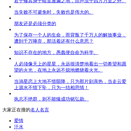
君子修其身于暗室屋漏之地，而声流于四方万里之外。
当失败不可避免时，失败也是伟大的。
朋友还是必须分类的
为了保存一个人的生命，而背叛了千万人的解放事业，
遭到千万唾弃，那活着还有什么意思？
知识不存在的地方，愚蠢便自命为科学。
人必须像天上的星星，永远很清楚地看出一切希望和愿
望的火光，在地上永远不熄地燃烧着火光。
当淌星恋上大地不惜陨降，只为那片刻亲热，当走云爱
上源水不惜下坠，只为一结相思情！
执志不绝群，则不能臻成功铭弘勋。
大家正在搜的
名人名言
爱情
汗水