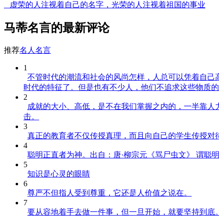
虚荣的人注视着自己的名字，光荣的人注视着祖国的事业
马蒂名言的最新评论
推荐
名人名言
1
不管时代的潮流和社会的风尚怎样，人总可以凭着自己
时代的特征了。但是也有不少人，他们不追求这些物质的
2
成就的大小、高低，是不在我们掌握之内的，一半靠人力，一
击。
3
真正的教育者不仅传授真理，而且向自己的学生传授对
4
聪明正直者为神。出自：唐·柳宗元《骂尸虫文》 谓聪
5
知识是心灵的眼睛
6
尊严不但指人受到尊重，它还是人价值之说在。
7
要从容地着手去做一件事，但一旦开始，就要坚持到底