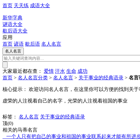
首页
天天练
成语大全
新华字典
谜语大全
歇后语大全
应用
首页
谚语
歇后语
名人名言
大家最近都在查：
爱情
汗水
生命
成功
首页
>
名人名言分类
>
名人名言
>
关于事业的经典语录
>
名言
核心提示：
欢迎访问名人名言，在这里你可以方便的找到关于
虚荣的人注视着自己的名字，光荣的人注视着祖国的事业
标签：
名人名言
关于事业的经典语录
顶(0)
相关的马蒂名言
一个人只有把自己的事业和祖国的事业联系起来才能有所进