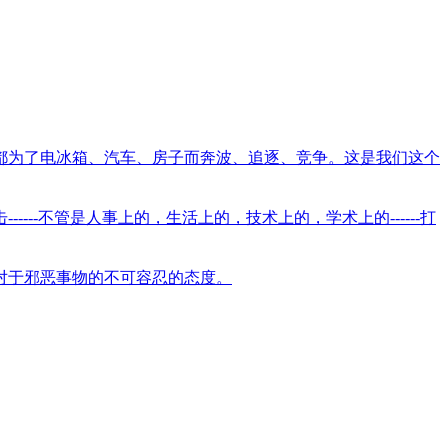
都为了电冰箱、汽车、房子而奔波、追逐、竞争。这是我们这个
--不管是人事上的，生活上的，技术上的，学术上的------打
对于邪恶事物的不可容忍的态度。