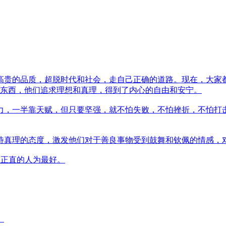
高贵的品质，超脱时代和社会，走自己正确的道路。现在，大家
东西，他们追求理想和真理，得到了内心的自由和安宁。
半靠天赋，但只要坚强，就不怕失败，不怕挫折，不怕打击----
待真理的态度，激发他们对于善良事物受到鼓舞和钦佩的情感，
明正直的人为最好。
。