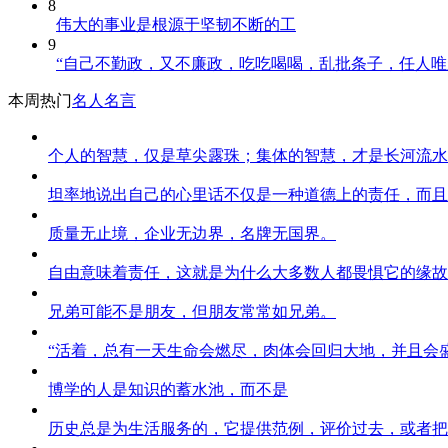
8
伟大的事业是根源于坚韧不断的工
9
“自己不勤政，又不廉政，吃吃喝喝，乱批条子，任人
本周热门
名人名言
个人的智慧，仅是草尖露珠；集体的智慧，才是长河流水
坦率地说出自己的心里话不仅是一种道德上的责任，而且
质量无止境，企业无边界，名牌无国界。
自由意味着责任，这就是为什么大多数人都畏惧它的缘故
兄弟可能不是朋友，但朋友常常如兄弟。
“活着，总有一天生命会燃尽，肉体会回归大地，并且会
博学的人是知识的蓄水池，而不是
历史总是为生活服务的，它提供范例，评价过去，或者把