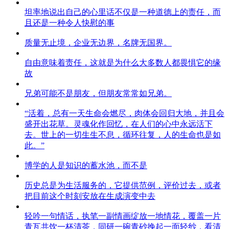
坦率地说出自己的心里话不仅是一种道德上的责任，而
且还是一种令人快慰的事
质量无止境，企业无边界，名牌无国界。
自由意味着责任，这就是为什么大多数人都畏惧它的缘
故
兄弟可能不是朋友，但朋友常常如兄弟。
“活着，总有一天生命会燃尽，肉体会回归大地，并且会
盛开出花草。灵魂化作回忆，在人们的心中永远活下
去。世上的一切生生不息，循环往复，人的生命也是如
此。”
博学的人是知识的蓄水池，而不是
历史总是为生活服务的，它提供范例，评价过去，或者
把目前这个时刻安放在生成演变中去
轻吟一句情话，执笔一副情画绽放一地情花，覆盖一片
青瓦共饮一杯清茶，同研一碗青砂挽起一面轻纱，看清