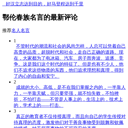
好汉立志达到目的，好马登程达到千里
鄂伦春族名言的最新评论
推荐
名人名言
1
不管时代的潮流和社会的风尚怎样，人总可以凭着自己
高贵的品质，超脱时代和社会，走自己正确的道路。现
在，大家都为了电冰箱、汽车、房子而奔波、追逐、竞
争。这是我们这个时代的特征了。但是也有不少人，他
们不追求这些物质的东西，他们追求理想和真理，得到
了内心的自由和安宁。
2
成就的大小、高低，是不在我们掌握之内的，一半靠人
力，一半靠天赋，但只要坚强，就不怕失败，不怕挫
折，不怕打击------不管是人事上的，生活上的，技术上
的，学术上的------打击。
3
真正的教育者不仅传授真理，而且向自己的学生传授对
待真理的态度，激发他们对于善良事物受到鼓舞和钦佩