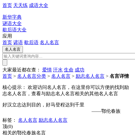
首页
天天练
成语大全
新华字典
谜语大全
歇后语大全
应用
首页
谚语
歇后语
名人名言
大家最近都在查：
爱情
汗水
生命
成功
首页
>
名人名言分类
>
名人名言
>
励志名人名言
>
名言详情
核心提示：
欢迎访问名人名言，在这里你可以方便的找到励
志名人名言，查看与励志名人名言相关的其他名人名言
好汉立志达到目的，好马登程达到千里
——鄂伦春族
标签：
名人名言
励志名人名言
顶(0)
相关的鄂伦春族名言