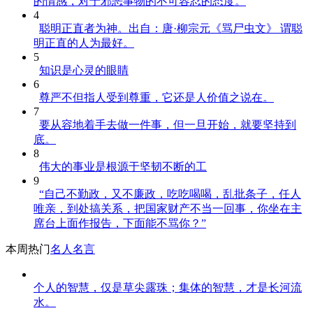
的情感，对于邪恶事物的不可容忍的态度。
4
聪明正直者为神。出自：唐·柳宗元《骂尸虫文》 谓聪
明正直的人为最好。
5
知识是心灵的眼睛
6
尊严不但指人受到尊重，它还是人价值之说在。
7
要从容地着手去做一件事，但一旦开始，就要坚持到
底。
8
伟大的事业是根源于坚韧不断的工
9
“自己不勤政，又不廉政，吃吃喝喝，乱批条子，任人
唯亲，到处搞关系，把国家财产不当一回事，你坐在主
席台上面作报告，下面能不骂你？”
本周热门
名人名言
个人的智慧，仅是草尖露珠；集体的智慧，才是长河流
水。