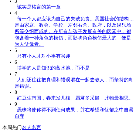
3
诚实是格言的第一章
4
每一个人都应该为自己的失败负责。我国社会的结构，
是由家庭、教会、学校、左邻右舍、政府，以及娱乐场
所等交织而成的。在所有与孩子发展有关的因素中，都
包含着一种角色的模仿，而影响角色模仿最大的，便是
为人父母者。
5
只有小人才对小事有兴趣
6
博学的人是知识的蓄水池，而不是
7
人们还往往把真理和错误混在一起去教人，而坚持的却
是错误。
8
红豆生南国，春来发几枝。愿君多采撷，此物最相思。
9
愚昧将使你得不到任何成果，并在希望和忧郁之中自暴
自弃
本周热门
名人名言