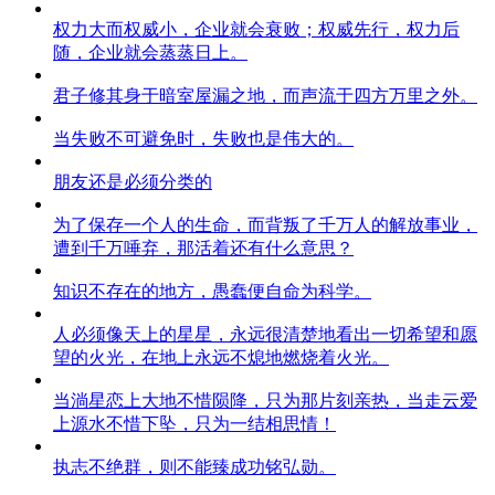
权力大而权威小，企业就会衰败；权威先行，权力后
随，企业就会蒸蒸日上。
君子修其身于暗室屋漏之地，而声流于四方万里之外。
当失败不可避免时，失败也是伟大的。
朋友还是必须分类的
为了保存一个人的生命，而背叛了千万人的解放事业，
遭到千万唾弃，那活着还有什么意思？
知识不存在的地方，愚蠢便自命为科学。
人必须像天上的星星，永远很清楚地看出一切希望和愿
望的火光，在地上永远不熄地燃烧着火光。
当淌星恋上大地不惜陨降，只为那片刻亲热，当走云爱
上源水不惜下坠，只为一结相思情！
执志不绝群，则不能臻成功铭弘勋。