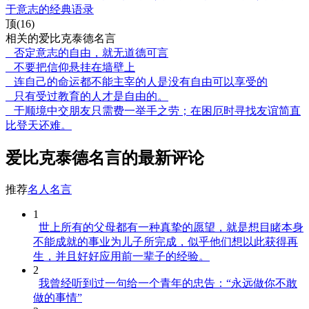
于意志的经典语录
顶(16)
相关的爱比克泰德名言
否定意志的自由，就无道德可言
不要把信仰悬挂在墙壁上
连自己的命运都不能主宰的人是没有自由可以享受的
只有受过教育的人才是自由的。
于顺境中交朋友只需费一举手之劳；在困厄时寻找友谊简直
比登天还难。
爱比克泰德名言的最新评论
推荐
名人名言
1
世上所有的父母都有一种真挚的愿望，就是想目睹本身
不能成就的事业为儿子所完成，似乎他们想以此获得再
生，并且好好应用前一辈子的经验。
2
我曾经听到过一句给一个青年的忠告：“永远做你不敢
做的事情”