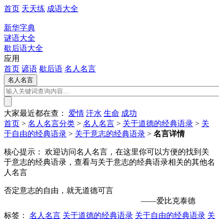
首页
天天练
成语大全
新华字典
谜语大全
歇后语大全
应用
首页
谚语
歇后语
名人名言
大家最近都在查：
爱情
汗水
生命
成功
首页
>
名人名言分类
>
名人名言
>
关于道德的经典语录
>
关
于自由的经典语录
>
关于意志的经典语录
>
名言详情
核心提示：
欢迎访问名人名言，在这里你可以方便的找到关
于意志的经典语录，查看与关于意志的经典语录相关的其他名
人名言
否定意志的自由，就无道德可言
——爱比克泰德
标签：
名人名言
关于道德的经典语录
关于自由的经典语录
关