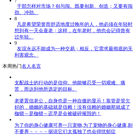
7
干部怎样对市场？创与闯。既要创新、创造；又要有闯
劲、冲劲。
8
凡是希望荣誉而舒适地度过晚年的人，他必须在年轻时
想到有一天会衰老；这样，在年老时，他也会记得曾有
过年轻。
9
友谊永远不能成为一种交易；相反，它需求最彻底的无
利害观念。
本周热门
名人名言
支配战士的行动的是信仰。他能够忍受一切艰难、痛
苦，而达到他所选定的目标。
老婆置信老公，自身也是一种自傲的显示！靠管是管欠
好的，婚姻的基础就是信赖！没有信赖的婚姻那就成了
枷锁～是枷锁～迟早是会被破碎摧毁的！
为了你的身心健康可养一只宠物,为了宠物的身心健康,则
不要养－－－－据说它们太孤独了也会得忧郁症