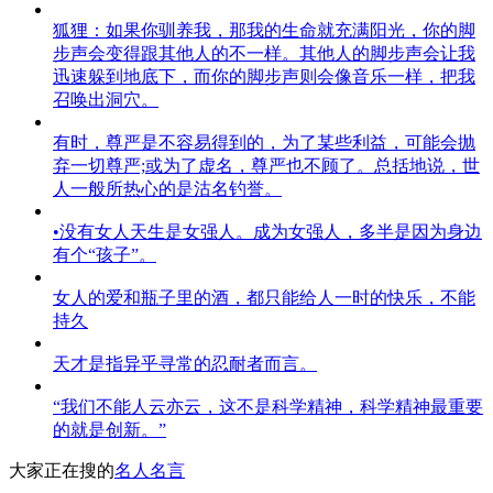
狐狸：如果你驯养我，那我的生命就充满阳光，你的脚
步声会变得跟其他人的不一样。其他人的脚步声会让我
迅速躲到地底下，而你的脚步声则会像音乐一样，把我
召唤出洞穴。
有时，尊严是不容易得到的，为了某些利益，可能会抛
弃一切尊严;或为了虚名，尊严也不顾了。总括地说，世
人一般所热心的是沽名钓誉。
•没有女人天生是女强人。成为女强人，多半是因为身边
有个“孩子”。
女人的爱和瓶子里的酒，都只能给人一时的快乐，不能
持久
天才是指异乎寻常的忍耐者而言。
“我们不能人云亦云，这不是科学精神，科学精神最重要
的就是创新。”
大家正在搜的
名人名言