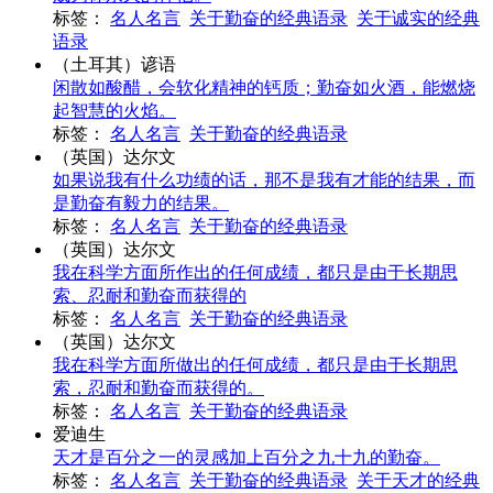
标签：
名人名言
关于勤奋的经典语录
关于诚实的经典
语录
（土耳其）谚语
闲散如酸醋，会软化精神的钙质；勤奋如火酒，能燃烧
起智慧的火焰。
标签：
名人名言
关于勤奋的经典语录
（英国）达尔文
如果说我有什么功绩的话，那不是我有才能的结果，而
是勤奋有毅力的结果。
标签：
名人名言
关于勤奋的经典语录
（英国）达尔文
我在科学方面所作出的任何成绩，都只是由于长期思
索、忍耐和勤奋而获得的
标签：
名人名言
关于勤奋的经典语录
（英国）达尔文
我在科学方面所做出的任何成绩，都只是由于长期思
索，忍耐和勤奋而获得的。
标签：
名人名言
关于勤奋的经典语录
爱迪生
天才是百分之一的灵感加上百分之九十九的勤奋。
标签：
名人名言
关于勤奋的经典语录
关于天才的经典