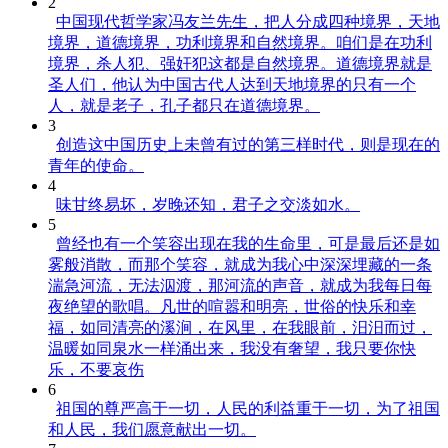
2
中国现代哲学家冯友兰先生，把人分成四种境界，天地
境界，道德境界，功利境界和自然境界。咱们是在功利
境界，杀人犯、强奸犯这都是自然境界。道德境界就是
圣人们，他认为中国古代人达到天地境界的只有一个
人，就是老子，孔子都只在道德境界。
3
创造这中国历史上未曾有过的第三样时代，则是现在的
青年的使命。
4
味甘终易坏，岁晚还知，君子之交淡如水。
5
曾经也有一个笑容出现在我的生命里，可是最后还是如
雾般消散，而那个笑容，就成为我心中深深埋藏的一条
湍急河流，无法泅渡，那河流的声音，就成为我每日每
夜绝望的歌唱。凡世的喧嚣和明亮，世俗的快乐和幸
福，如同清亮的溪涧，在风里，在我眼前，汨汨而过，
温暖如同泉水一样涌出来，我没有奢望，我只要你快
乐，不要哀伤
6
祖国的尊严高于一切，人民的利益重于一切，为了祖国
和人民，我们愿意献出一切。