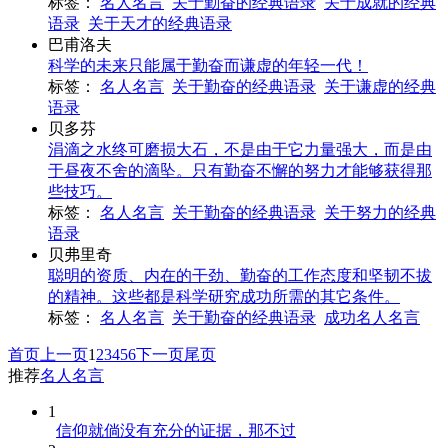
标签：
名人名言
关于勤奋的经典语录
关于成就的经典
语录
关于天才的经典语录
巴甫洛夫
科学的未来只能属于勤奋而谦虚的年轻一代！
标签：
名人名言
关于勤奋的经典语录
关于谦虚的经典
语录
贝多芬
涓滴之水终可磨损大石，不是由于它力量强大，而是由
于昼夜不舍的滴坠。只有勤奋不懈的努力才能够获得那
些技巧。
标签：
名人名言
关于勤奋的经典语录
关于努力的经典
语录
贝弗里奇
聪明的资质、内在的干劲、勤奋的工作态度和坚韧不拔
的精神。这些都是科学研究成功所需的其它条件。
标签：
名人名言
关于勤奋的经典语录
成功名人名言
首页
上一页
1
2
3
4
5
6
下一页
尾页
推荐
名人名言
1
信仰就倘没有充分的证据，那不过