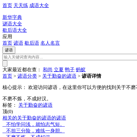
首页
天天练
成语大全
新华字典
谜语大全
歇后语大全
应用
首页
谚语
歇后语
名人名言
大家最近都在查：
和尚
立夏
鸭子
蚂蚁
首页
>
谚语分类
>
关于勤奋的谚语
>
谚语详情
核心提示：
欢迎访问谚语，在这里你可以方便的找到关于不磨
不磨不炼，不成好汉。
标签：
关于勤奋的谚语
顶(0)
相关的关于勤奋的谚语的谚语
不怕学问浅，就怕志气短。
不担三分险，难练一身胆。