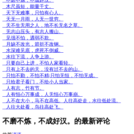
不磨不炼，不成好汉。
木尺虽短，能量千丈。
天下无难事，只怕有心人。
天无一月雨，人无一世穷。
天不生无用之人，地不长无名之草。
无志山压头，有志人搬山。
见强不怕，遇弱不欺。
月缺不改光，箭折不改钢。
水深难见底，虎死不倒威。
水往下流，人争上游。
只要自己上进，不怕人家看轻。
只有上不去的天，没有过不去的山。
只怕不勤，不怕不精;只怕无恒，不怕无成。
只给君子看门，不给小人当家。
人有志，竹有节。
人有恒心万事成，人无恒心万事崩。
人不在大小，马不在高低。人往高处走，水往低处流。
人往大处看，鸟往高处飞。
不磨不炼，不成好汉。的最新评论