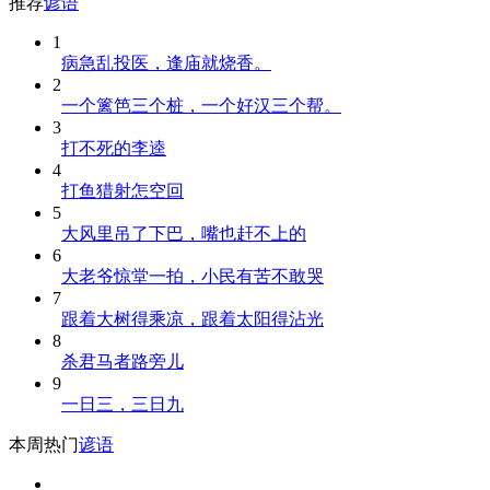
推荐
谚语
1
病急乱投医，逢庙就烧香。
2
一个篱笆三个桩，一个好汉三个帮。
3
打不死的李逵
4
打鱼猎射怎空回
5
大风里吊了下巴，嘴也赶不上的
6
大老爷惊堂一拍，小民有苦不敢哭
7
跟着大树得乘凉，跟着太阳得沾光
8
杀君马者路旁儿
9
一日三，三日九
本周热门
谚语