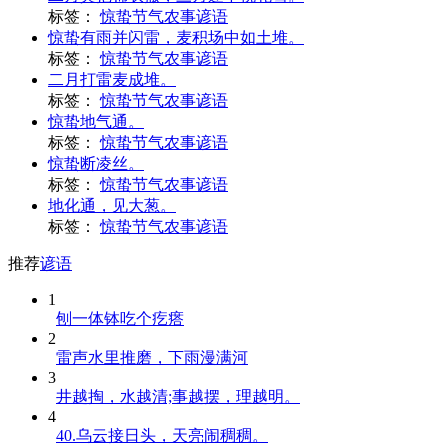
标签：
惊蛰节气农事谚语
惊蛰有雨并闪雷，麦积场中如土堆。
标签：
惊蛰节气农事谚语
二月打雷麦成堆。
标签：
惊蛰节气农事谚语
惊蛰地气通。
标签：
惊蛰节气农事谚语
惊蛰断凌丝。
标签：
惊蛰节气农事谚语
地化通，见大葱。
标签：
惊蛰节气农事谚语
推荐
谚语
1
刨一体钵吃个疙瘩
2
雷声水里推磨，下雨漫满河
3
井越掏，水越清;事越摆，理越明。
4
40.乌云接日头，天亮闹稠稠。