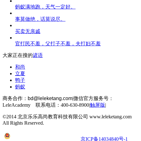
蚂蚁满地跑，天气一定好。
事莫做绝，话莫说尽。
买卖无亲戚
官打民不羞，父打子不羞，夫打妇不羞
大家正在搜的
谚语
和尚
立夏
鸭子
蚂蚁
商务合作：
bd@leleketang.com
|
微信官方服务号：
LeleAcademy 联系电话：400-630-8900
|
触屏版
|
©2014 北京乐乐高尚教育科技有限公司 www.leleketang.com
All Rights Reserved.
京公网安备 11010802022053号
京ICP备14034840号-1