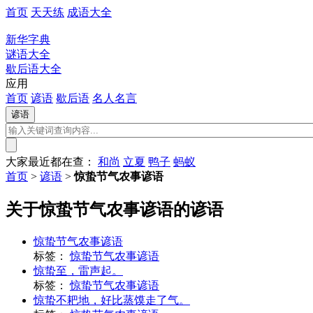
首页
天天练
成语大全
新华字典
谜语大全
歇后语大全
应用
首页
谚语
歇后语
名人名言
大家最近都在查：
和尚
立夏
鸭子
蚂蚁
首页
>
谚语
>
惊蛰节气农事谚语
关于惊蛰节气农事谚语的谚语
惊蛰节气农事谚语
标签：
惊蛰节气农事谚语
惊蛰至，雷声起。
标签：
惊蛰节气农事谚语
惊蛰不耙地，好比蒸馍走了气。