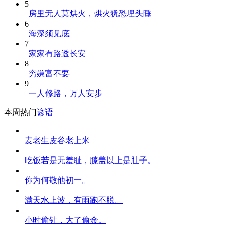
5
房里无人莫烘火，烘火犹恐埋头睡
6
海深须见底
7
家家有路透长安
8
穷嫌富不要
9
一人修路，万人安步
本周热门
谚语
麦老生皮谷老上米
吃饭若是无羞耻，膝盖以上是肚子。
你为何敬他初一。
满天水上波，有雨跑不脱。
小时偷针，大了偷金。