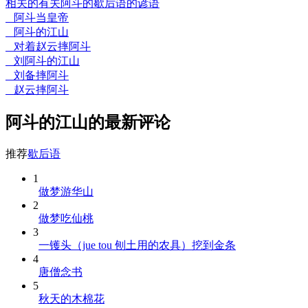
相关的有关阿斗的歇后语的谚语
阿斗当皇帝
阿斗的江山
对着赵云摔阿斗
刘阿斗的江山
刘备摔阿斗
赵云摔阿斗
阿斗的江山的最新评论
推荐
歇后语
1
做梦游华山
2
做梦吃仙桃
3
一镬头（jue tou 刨土用的农具）挖到金条
4
唐僧念书
5
秋天的木棉花