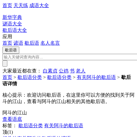
首页
天天练
成语大全
新华字典
谜语大全
歇后语大全
应用
首页
谚语
歇后语
名人名言
大家最近都在查：
白素贞
公鸡
书
老人
首页
>
歇后语分类
>
歇后语分类
>
有关阿斗的歇后语
>
歇后
语详情
核心提示：
欢迎访问歇后语，在这里你可以方便的找到关于阿
斗的江山，查看与阿斗的江山相关的其他歇后语。
阿斗的江山
查看语底
标签：
歇后语分类
有关阿斗的歇后语
顶(1)