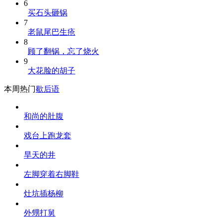
6
买石头砸锅
7
老鼠尾巴生疮
8
顾了翻锅，忘了烧火
9
大花脸的胡子
本周热门
歇后语
和尚的肚腹
戏台上跑龙套
旱天的井
左脚穿着右脚鞋
灶坑插杨柳
外甥打舅