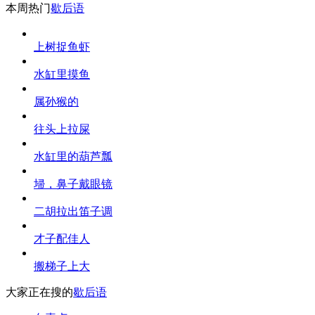
本周热门
歇后语
上树捉鱼虾
水缸里摸鱼
属孙猴的
往头上拉屎
水缸里的葫芦瓢
埽，鼻子戴眼镜
二胡拉出笛子调
才子配佳人
搬梯子上大
大家正在搜的
歇后语