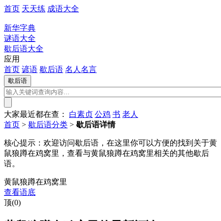
首页
天天练
成语大全
新华字典
谜语大全
歇后语大全
应用
首页
谚语
歇后语
名人名言
大家最近都在查：
白素贞
公鸡
书
老人
首页
>
歇后语分类
>
歇后语详情
核心提示：
欢迎访问歇后语，在这里你可以方便的找到关于黄
鼠狼蹲在鸡窝里，查看与黄鼠狼蹲在鸡窝里相关的其他歇后
语。
黄鼠狼蹲在鸡窝里
查看语底
顶(0)