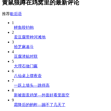
黄鼠狼蹲在鸡窝里的最新评论
推荐
歇后语
1
鲤鱼咬钓钩
2
卖豆腐带种河滩地
3
拾芝麻凑斗
4
豆腐渣贴对联
5
大理石做门匾
6
八仙桌上摆夜壶
7
一跃上墙头—跳得高
8
新被面盖鸡笼—外面好看里面空
9
霜降后的蚂蚱—蹦不了几天了