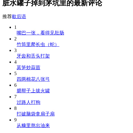
脏水罐子掉到茅坑里的最新评论
推荐
歇后语
1
嘴巴一张，看得见肚肠
2
竹筒里爬长虫（蛇）
3
牙齿和舌头打架
4
莴笋炒蒜苗
5
四两棉花八张弓
6
腮帮子上拔火罐
7
过路人打狗
8
打破脑袋拿扇子扇
9
从糠里熬出油来