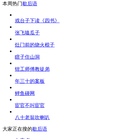
本周热门
歇后语
戏台子下读《四书》
张飞嗑瓜子
灶门前的烧火棍子
瞎子住山洞
钳工师傅教徒弟
年三十的案板
鲤鱼碰网
宦官不叫宦官
八十老翁吹喇叭
大家正在搜的
歇后语