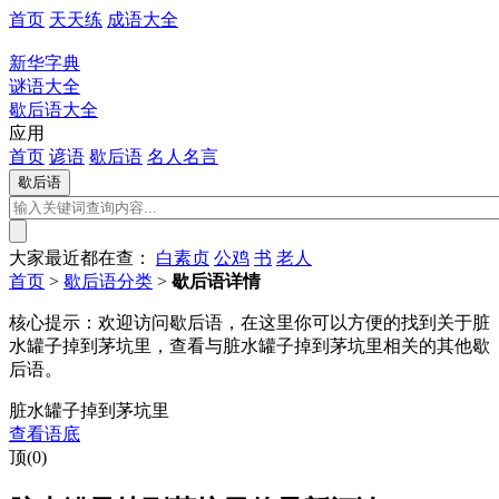
首页
天天练
成语大全
新华字典
谜语大全
歇后语大全
应用
首页
谚语
歇后语
名人名言
大家最近都在查：
白素贞
公鸡
书
老人
首页
>
歇后语分类
>
歇后语详情
核心提示：
欢迎访问歇后语，在这里你可以方便的找到关于脏
水罐子掉到茅坑里，查看与脏水罐子掉到茅坑里相关的其他歇
后语。
脏水罐子掉到茅坑里
查看语底
顶(0)