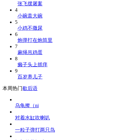
张飞摆屠案
4
小碗盖大碗
5
小鸡不撒尿
6
炮弹打在炮筒里
7
麻绳吊鸡蛋
8
癞子头上抓痒
9
百岁养儿子
本周热门
歇后语
乌龟撵（ni
对着水缸吹喇叭
一粒子弹打两只鸟