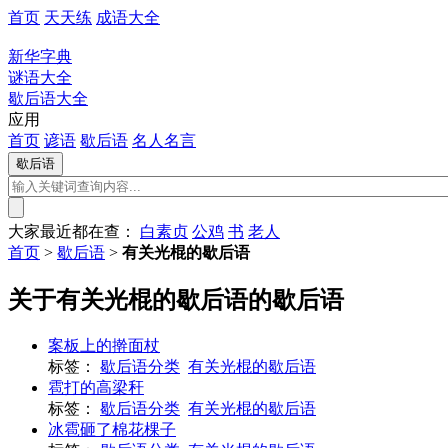
首页
天天练
成语大全
新华字典
谜语大全
歇后语大全
应用
首页
谚语
歇后语
名人名言
大家最近都在查：
白素贞
公鸡
书
老人
首页
>
歇后语
>
有关光棍的歇后语
关于有关光棍的歇后语的歇后语
案板上的擀面杖
标签：
歇后语分类
有关光棍的歇后语
雹打的高梁秆
标签：
歇后语分类
有关光棍的歇后语
冰雹砸了棉花棵子