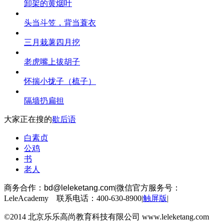
卸架的黄烟叶
头当斗笠，背当蓑衣
三月栽薯四月挖
老虎嘴上拔胡子
怀揣小拢子（梳子）
隔墙扔扁担
大家正在搜的
歇后语
白素贞
公鸡
书
老人
商务合作：
bd@leleketang.com
|
微信官方服务号：
LeleAcademy 联系电话：400-630-8900
|
触屏版
|
©2014 北京乐乐高尚教育科技有限公司 www.leleketang.com