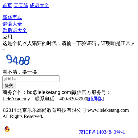
首页
天天练
成语大全
新华字典
谜语大全
歇后语大全
应用
这是个机器人猖狂的时代，请输一下验证码，证明咱是正常人
~
看不清，换一换
商务合作：
bd@leleketang.com
|
微信官方服务号：
LeleAcademy 联系电话：400-630-8900
|
触屏版
|
©2014 北京乐乐高尚教育科技有限公司 www.leleketang.com
All Rights Reserved.
京公网安备 11010802022053号
京ICP备14034840号-1