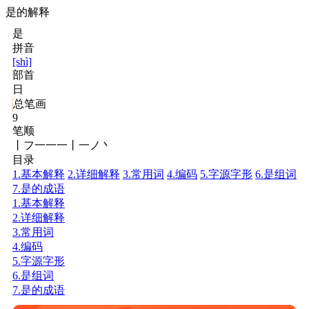
是的解释
是
拼音
[shì]
部首
日
总笔画
9
笔顺
丨フ一一一丨一ノ丶
目录
1.基本解释
2.详细解释
3.常用词
4.编码
5.字源字形
6.是组词
7.是的成语
1.基本解释
2.详细解释
3.常用词
4.编码
5.字源字形
6.是组词
7.是的成语