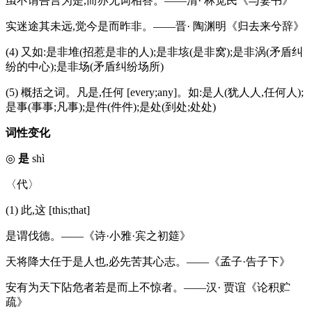
虽不谓吾言为是,而亦无词相答。——清· 林觉民《与妻书》
实迷途其未远,觉今是而昨非。——晋· 陶渊明《归去来兮辞》
(4) 又如:是非堆(招惹是非的人);是非垓(是非窝);是非涡(矛盾纠
纷的中心);是非场(矛盾纠纷场所)
(5) 概括之词。凡是,任何 [every;any]。如:是人(犹人人,任何人);
是事(事事;凡事);是件(件件);是处(到处;处处)
词性变化
◎
是
shì
〈代〉
(1) 此,这 [this;that]
是谓伐德。——《诗·小雅·宾之初筵》
天将降大任于是人也,必先苦其心志。——《孟子·告子下》
安有为天下阽危者若是而上不惊者。——汉· 贾谊《论积贮
疏》