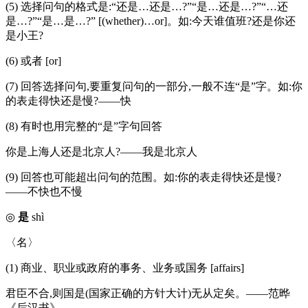
(5) 选择问句的格式是:“还是…还是…?”“是…还是…?”“…还
是…?”“是…是…?” [(whether)…or]。如:今天谁值班?还是你还
是小王?
(6) 或者 [or]
(7) 回答选择问句,要重复问句的一部分,一般不连“是”字。如:你
的表走得快还是慢?——快
(8) 有时也用完整的“是”字句回答
你是上海人还是北京人?——我是北京人
(9) 回答也可能超出问句的范围。如:你的表走得快还是慢?
——不快也不慢
◎
是
shì
〈名〉
(1) 商业、职业或政府的事务、业务或国务 [affairs]
君臣不合,则国是(国家正确的方针大计)无从定矣。——范晔
《后汉书》