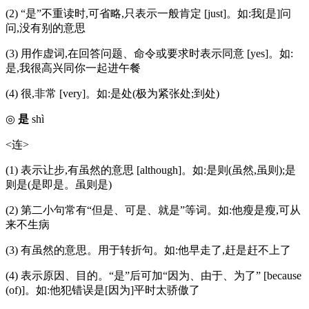
(2) “是”不重读时,可省略,只表示一般肯定 [just]。如:我[是]问
问,没有别的意思
(3) 用作虚词,在回答问题、命令或要求时表示同意 [yes]。如:
是,我很高兴同你一起进午餐
(4) 很,非常 [very]。如:是处(极为紧张处;到处)
◎
是
shì
<连>
(1) 表示让步,有虽然的意思 [although]。如:是则(虽然,虽则);是
则是(是即是。虽则是)
(2) 第二小句常有“但是、可是、就是”等词。如:他瘦是瘦,可从
来不生病
(3) 有虽然的意思。用于转折句。如:他早走了,赶是赶不上了
(4) 表示原因、目的。“是”后可加“因为、由于、为了” [because
(of)]。如:他犯错误是[因为]平时太骄傲了