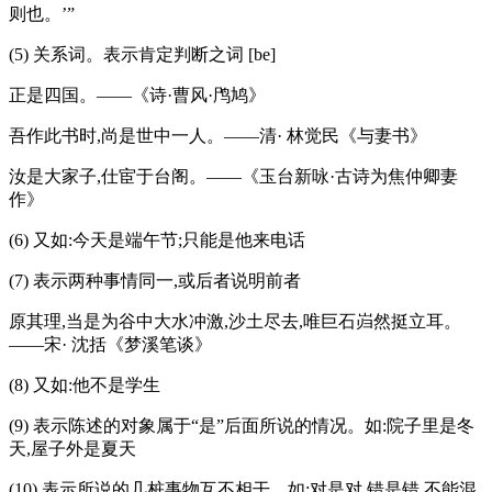
则也。’”
(5) 关系词。表示肯定判断之词 [be]
正是四国。——《诗·曹风·鸤鸠》
吾作此书时,尚是世中一人。——清· 林觉民《与妻书》
汝是大家子,仕宦于台阁。——《玉台新咏·古诗为焦仲卿妻
作》
(6) 又如:今天是端午节;只能是他来电话
(7) 表示两种事情同一,或后者说明前者
原其理,当是为谷中大水冲激,沙土尽去,唯巨石岿然挺立耳。
——宋· 沈括《梦溪笔谈》
(8) 又如:他不是学生
(9) 表示陈述的对象属于“是”后面所说的情况。如:院子里是冬
天,屋子外是夏天
(10) 表示所说的几桩事物互不相干。如:对是对,错是错,不能混