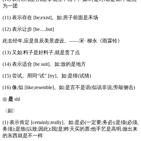
为一团
(11) 表示存在 [be;exist]。如:房子前面是禾场
(12) 表示让步 [be…,but]
此去经年,应是良辰美景虚设。——宋· 柳永《雨霖铃》
(13) 又如:料子是好料子,就是贵了点
(14) 表示适合 [be suit]。如:放的是地方
(15) 尝试。用同“试” [try]。如:是猜(试猜)
(16) 像;似 [like;resemble]。如:是言不是语(似说非说;旁敲侧击)
◎
是
shì
〈副〉
(1) 表示肯定 [certainly;really]。如:是必(一定要;务必);是须(必须,
务须);是致(以致;因此);我[是]昨天买的票;他手艺是高明,做出来
的东西就是不一样