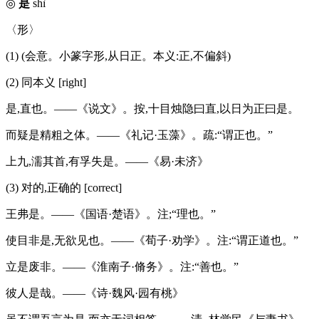
◎
是
shì
〈形〉
(1) (会意。小篆字形,从日正。本义:正,不偏斜)
(2) 同本义 [right]
是,直也。——《说文》。按,十目烛隐曰直,以日为正曰是。
而疑是精粗之体。——《礼记·玉藻》。疏:“谓正也。”
上九,濡其首,有孚失是。——《易·未济》
(3) 对的,正确的 [correct]
王弗是。——《国语·楚语》。注;“理也。”
使目非是,无欲见也。——《荀子·劝学》。注:“谓正道也。”
立是废非。——《淮南子·脩务》。注:“善也。”
彼人是哉。——《诗·魏风·园有桃》