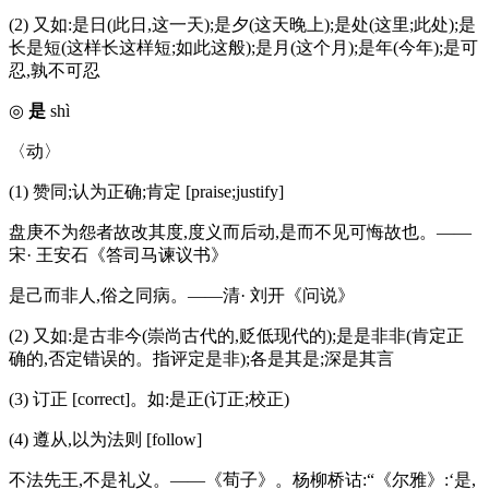
(2) 又如:是日(此日,这一天);是夕(这天晚上);是处(这里;此处);是
长是短(这样长这样短;如此这般);是月(这个月);是年(今年);是可
忍,孰不可忍
◎
是
shì
〈动〉
(1) 赞同;认为正确;肯定 [praise;justify]
盘庚不为怨者故改其度,度义而后动,是而不见可悔故也。——
宋· 王安石《答司马谏议书》
是己而非人,俗之同病。——清· 刘开《问说》
(2) 又如:是古非今(崇尚古代的,贬低现代的);是是非非(肯定正
确的,否定错误的。指评定是非);各是其是;深是其言
(3) 订正 [correct]。如:是正(订正;校正)
(4) 遵从,以为法则 [follow]
不法先王,不是礼义。——《荀子》。杨柳桥诂:“《尔雅》:‘是,