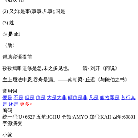
(2) 又如:是事(事事,凡事);国是
(3) 姓
◎
是
shì
〈助〉
帮助宾语提前
孜孜焉唯进修是急,未之多见也。——清· 刘开《问说》
主上屈法申恩,吞舟是漏。——南朝梁· 丘迟《与陈伯之书》
常用词
便是
不是
但是
倒是
大是大非
颠倒是非
凡是
俯拾即是
各行其
是
还是
更多>
编码
统一码:U+662F
五笔:JGHU
仓颉:AMYO
郑码:KAII
四角:60801
字源演变
小篆