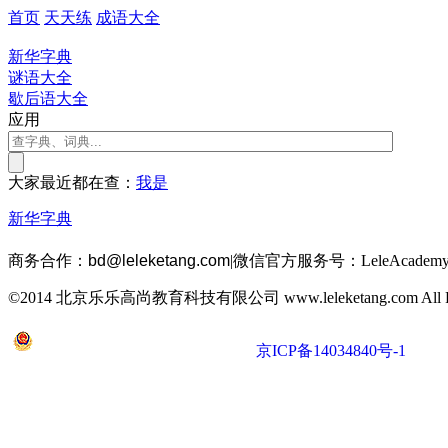
首页
天天练
成语大全
新华字典
谜语大全
歇后语大全
应用
大家最近都在查：
我
是
新华字典
商务合作：
bd@leleketang.com
|
微信官方服务号：LeleAcademy
©2014 北京乐乐高尚教育科技有限公司 www.leleketang.com All Righ
京公网安备 11010802022053号
京ICP备14034840号-1