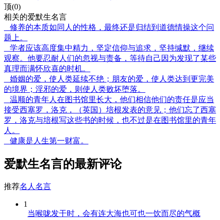
顶(0)
相关的爱默生名言
修养的本质如同人的性格，最终还是归结到道德情操这个问
题上。
学者应该高度集中精力，坚定信仰与追求，坚持缄默，继续
观察。他要忍耐人们的忽视与责备，等待自己因为发现了某些
真理而满怀欣喜的时机。
婚姻的爱，使人类延续不绝；朋友的爱，使人类达到更完美
的境界；淫邪的爱，则使人类败坏堕落。
温顺的青年人在图书馆里长大，他们相信他们的责任是应当
接受西塞罗，洛克，（英国）培根发表的意见；他们忘了西塞
罗，洛克与培根写这些书的时候，也不过是在图书馆里的青年
人。
健康是人生第一财富。
爱默生名言的最新评论
推荐
名人名言
1
当喉咙发干时，会有连大海也可也一饮而尽的气概