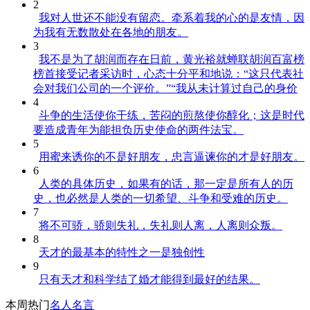
2
我对人世还不能没有留恋。牵系着我的心的是友情，因
为我有无数散处在各地的朋友。
3
我不是为了胡润而存在日前，黄光裕就蝉联胡润百富榜
榜首接受记者采访时，心态十分平和地说：“这只代表社
会对我们公司的一个评价。”“我从未计算过自己的身价
4
斗争的生活使你干练，苦闷的煎熬使你醇化；这是时代
要造成青年为能担负历史使命的两件法宝。
5
用蜜来诱你的不是好朋友，忠言逼谏你的才是好朋友。
6
人类的具体历史，如果有的话，那一定是所有人的历
史，也必然是人类的一切希望、斗争和受难的历史。
7
将不可骄，骄则失礼，失礼则人离，人离则众叛。
8
天才的最基本的特性之一是独创性
9
只有天才和科学结了婚才能得到最好的结果。
本周热门
名人名言