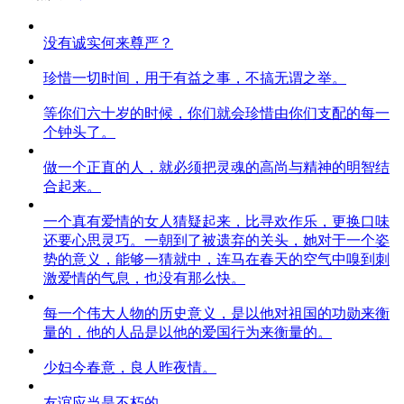
没有诚实何来尊严？
珍惜一切时间，用于有益之事，不搞无谓之举。
等你们六十岁的时候，你们就会珍惜由你们支配的每一
个钟头了。
做一个正直的人，就必须把灵魂的高尚与精神的明智结
合起来。
一个真有爱情的女人猜疑起来，比寻欢作乐，更换口味
还要心思灵巧。一朝到了被遗弃的关头，她对于一个姿
势的意义，能够一猜就中，连马在春天的空气中嗅到刺
激爱情的气息，也没有那么快。
每一个伟大人物的历史意义，是以他对祖国的功勋来衡
量的，他的人品是以他的爱国行为来衡量的。
少妇今春意，良人昨夜情。
友谊应当是不朽的。