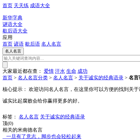
首页
天天练
成语大全
新华字典
谜语大全
歇后语大全
应用
首页
谚语
歇后语
名人名言
大家最近都在查：
爱情
汗水
生命
成功
首页
>
名人名言分类
>
名人名言
>
关于诚实的经典语录
>
名言
核心提示：
欢迎访问名人名言，在这里你可以方便的找到关于
诚实比起腐败会给你赢得更多的好。
标签：
名人名言
关于诚实的经典语录
顶(0)
相关的米南德名言
一旦有了意志，脚步也会轻松起来