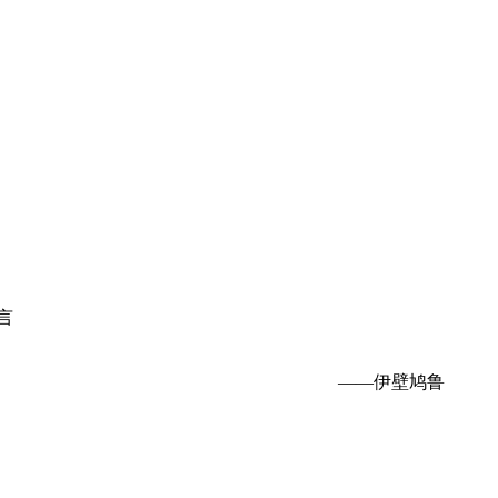
言
——伊壁鸠鲁