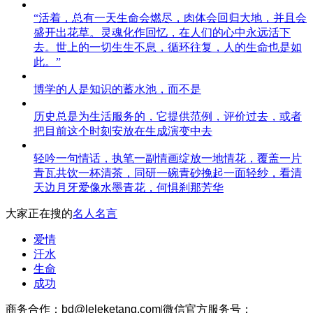
“活着，总有一天生命会燃尽，肉体会回归大地，并且会
盛开出花草。灵魂化作回忆，在人们的心中永远活下
去。世上的一切生生不息，循环往复，人的生命也是如
此。”
博学的人是知识的蓄水池，而不是
历史总是为生活服务的，它提供范例，评价过去，或者
把目前这个时刻安放在生成演变中去
轻吟一句情话，执笔一副情画绽放一地情花，覆盖一片
青瓦共饮一杯清茶，同研一碗青砂挽起一面轻纱，看清
天边月牙爱像水墨青花，何惧刹那芳华
大家正在搜的
名人名言
爱情
汗水
生命
成功
商务合作：
bd@leleketang.com
|
微信官方服务号：