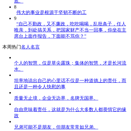
底。
8
伟大的事业是根源于坚韧不断的工
9
“自己不勤政，又不廉政，吃吃喝喝，乱批条子，任人
唯亲，到处搞关系，把国家财产不当一回事，你坐在主
席台上面作报告，下面能不骂你？”
本周热门
名人名言
个人的智慧，仅是草尖露珠；集体的智慧，才是长河流
水。
坦率地说出自己的心里话不仅是一种道德上的责任，而
且还是一种令人快慰的事
质量无止境，企业无边界，名牌无国界。
自由意味着责任，这就是为什么大多数人都畏惧它的缘
故
兄弟可能不是朋友，但朋友常常如兄弟。