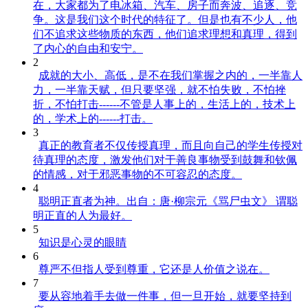
在，大家都为了电冰箱、汽车、房子而奔波、追逐、竞
争。这是我们这个时代的特征了。但是也有不少人，他
们不追求这些物质的东西，他们追求理想和真理，得到
了内心的自由和安宁。
2
成就的大小、高低，是不在我们掌握之内的，一半靠人
力，一半靠天赋，但只要坚强，就不怕失败，不怕挫
折，不怕打击------不管是人事上的，生活上的，技术上
的，学术上的------打击。
3
真正的教育者不仅传授真理，而且向自己的学生传授对
待真理的态度，激发他们对于善良事物受到鼓舞和钦佩
的情感，对于邪恶事物的不可容忍的态度。
4
聪明正直者为神。出自：唐·柳宗元《骂尸虫文》 谓聪
明正直的人为最好。
5
知识是心灵的眼睛
6
尊严不但指人受到尊重，它还是人价值之说在。
7
要从容地着手去做一件事，但一旦开始，就要坚持到