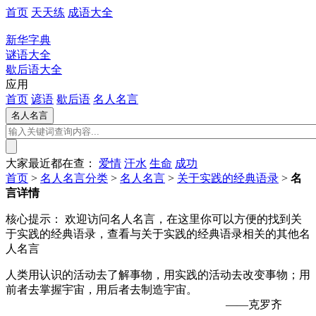
首页
天天练
成语大全
新华字典
谜语大全
歇后语大全
应用
首页
谚语
歇后语
名人名言
大家最近都在查：
爱情
汗水
生命
成功
首页
>
名人名言分类
>
名人名言
>
关于实践的经典语录
>
名
言详情
核心提示：
欢迎访问名人名言，在这里你可以方便的找到关
于实践的经典语录，查看与关于实践的经典语录相关的其他名
人名言
人类用认识的活动去了解事物，用实践的活动去改变事物；用
前者去掌握宇宙，用后者去制造宇宙。
——克罗齐