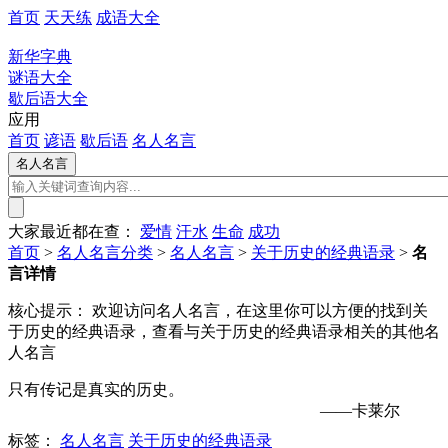
首页
天天练
成语大全
新华字典
谜语大全
歇后语大全
应用
首页
谚语
歇后语
名人名言
大家最近都在查：
爱情
汗水
生命
成功
首页
>
名人名言分类
>
名人名言
>
关于历史的经典语录
>
名
言详情
核心提示：
欢迎访问名人名言，在这里你可以方便的找到关
于历史的经典语录，查看与关于历史的经典语录相关的其他名
人名言
只有传记是真实的历史。
——卡莱尔
标签：
名人名言
关于历史的经典语录