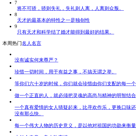
7
将不可骄，骄则失礼，失礼则人离，人离则众叛。
8
天才的最基本的特性之一是独创性
9
只有天才和科学结了婚才能得到最好的结果。
本周热门
名人名言
没有诚实何来尊严？
珍惜一切时间，用于有益之事，不搞无谓之举。
等你们六十岁的时候，你们就会珍惜由你们支配的每一个
做一个正直的人，就必须把灵魂的高尚与精神的明智结合
一个真有爱情的女人猜疑起来，比寻欢作乐，更换口味还
没有那么快。
每一个伟大人物的历史意义，是以他对祖国的功勋来衡量