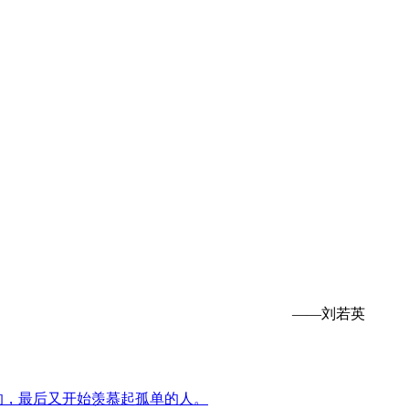
。
——刘若英
的，最后又开始羡慕起孤单的人。