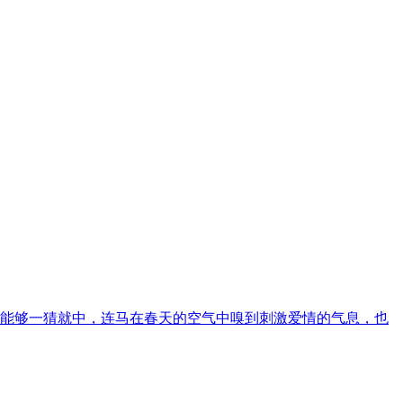
能够一猜就中，连马在春天的空气中嗅到刺激爱情的气息，也