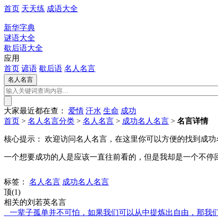
首页
天天练
成语大全
新华字典
谜语大全
歇后语大全
应用
首页
谚语
歇后语
名人名言
大家最近都在查：
爱情
汗水
生命
成功
首页
>
名人名言分类
>
名人名言
>
成功名人名言
>
名言详情
核心提示：
欢迎访问名人名言，在这里你可以方便的找到成功
一个想要成功的人是应该一直往前看的，但是我却是一个不停
标签：
名人名言
成功名人名言
顶(1)
相关的刘若英名言
一辈子孤单并不可怕，如果我们可以从中提炼出自由，那我们