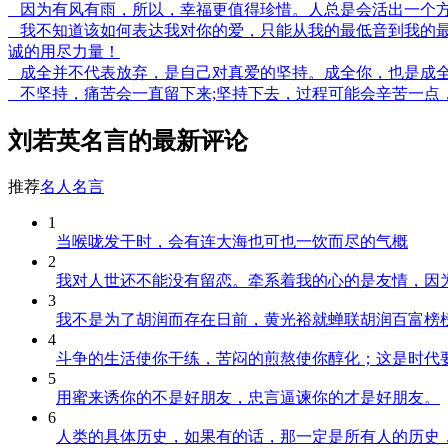
因为有风有雨，所以，幸福更值得珍惜。人总是会活出一个
我不知道该如何表达我对你的爱，只能从我的最低音到我的最
诚的用尽力量！
成全并不代表放弃，是自己对真爱的坚持。成全你，也是成
不坚持，痛苦会一直留下来;坚持下去，过程可能会辛苦一点
刘若英名言的最新评论
推荐
名人名言
1
当喉咙发干时，会有连大海也可也一饮而尽的气概
2
我对人世还不能没有留恋。牵系着我的心的是友情，因
3
我不是为了胡润而存在日前，黄光裕就蝉联胡润百富榜榜
4
斗争的生活使你干练，苦闷的煎熬使你醇化；这是时代
5
用蜜来诱你的不是好朋友，忠言逼谏你的才是好朋友。
6
人类的具体历史，如果有的话，那一定是所有人的历史