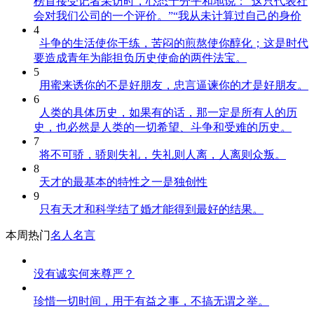
榜首接受记者采访时，心态十分平和地说：“这只代表社
会对我们公司的一个评价。”“我从未计算过自己的身价
4
斗争的生活使你干练，苦闷的煎熬使你醇化；这是时代
要造成青年为能担负历史使命的两件法宝。
5
用蜜来诱你的不是好朋友，忠言逼谏你的才是好朋友。
6
人类的具体历史，如果有的话，那一定是所有人的历
史，也必然是人类的一切希望、斗争和受难的历史。
7
将不可骄，骄则失礼，失礼则人离，人离则众叛。
8
天才的最基本的特性之一是独创性
9
只有天才和科学结了婚才能得到最好的结果。
本周热门
名人名言
没有诚实何来尊严？
珍惜一切时间，用于有益之事，不搞无谓之举。