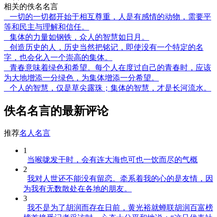
相关的佚名名言
一切的一切都开始于相互尊重，人是有感情的动物，需要平
等和民主与理解和信任。
集体的力量如钢铁，众人的智慧如日月。
创造历史的人，历史当然把铭记，即使没有一个特定的名
字，也会化入一个崇高的集体。
青春意味着绿色和希望。每个人在度过自己的青春时，应该
为大地增添一分绿色，为集体增添一分希望。
个人的智慧，仅是草尖露珠；集体的智慧，才是长河流水。
佚名名言的最新评论
推荐
名人名言
1
当喉咙发干时，会有连大海也可也一饮而尽的气概
2
我对人世还不能没有留恋。牵系着我的心的是友情，因
为我有无数散处在各地的朋友。
3
我不是为了胡润而存在日前，黄光裕就蝉联胡润百富榜