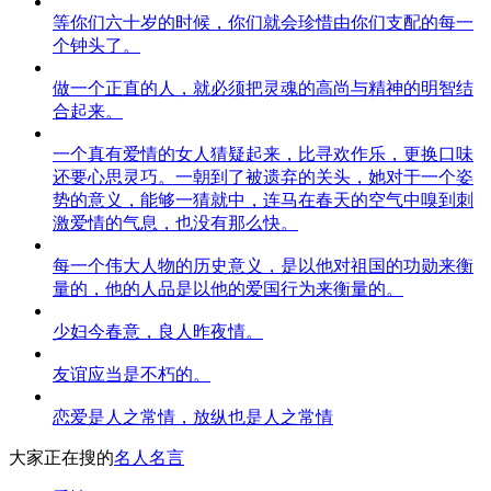
等你们六十岁的时候，你们就会珍惜由你们支配的每一
个钟头了。
做一个正直的人，就必须把灵魂的高尚与精神的明智结
合起来。
一个真有爱情的女人猜疑起来，比寻欢作乐，更换口味
还要心思灵巧。一朝到了被遗弃的关头，她对于一个姿
势的意义，能够一猜就中，连马在春天的空气中嗅到刺
激爱情的气息，也没有那么快。
每一个伟大人物的历史意义，是以他对祖国的功勋来衡
量的，他的人品是以他的爱国行为来衡量的。
少妇今春意，良人昨夜情。
友谊应当是不朽的。
恋爱是人之常情，放纵也是人之常情
大家正在搜的
名人名言