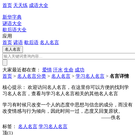
首页
天天练
成语大全
新华字典
谜语大全
歇后语大全
应用
首页
谚语
歇后语
名人名言
大家最近都在查：
爱情
汗水
生命
成功
首页
>
名人名言分类
>
名人名言
>
学习名人名言
>
名言详情
核心提示：
欢迎访问名人名言，在这里你可以方便的找到学
习名人名言，查看与学习名人名言相关的其他名人名言
学习有时候只改变一个人的态度中思想与信念的成分，而没有
改变情感与行为倾向，因此时间一过，态度又回复原状。
——佚名
标签：
名人名言
学习名人名言
顶(1)