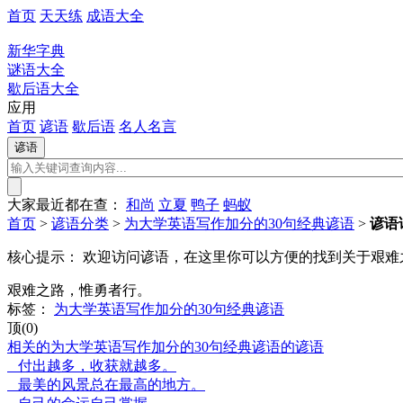
首页
天天练
成语大全
新华字典
谜语大全
歇后语大全
应用
首页
谚语
歇后语
名人名言
大家最近都在查：
和尚
立夏
鸭子
蚂蚁
首页
>
谚语分类
>
为大学英语写作加分的30句经典谚语
>
谚语
核心提示：
欢迎访问谚语，在这里你可以方便的找到关于艰难
艰难之路，惟勇者行。
标签：
为大学英语写作加分的30句经典谚语
顶(0)
相关的为大学英语写作加分的30句经典谚语的谚语
付出越多，收获就越多。
最美的风景总在最高的地方。