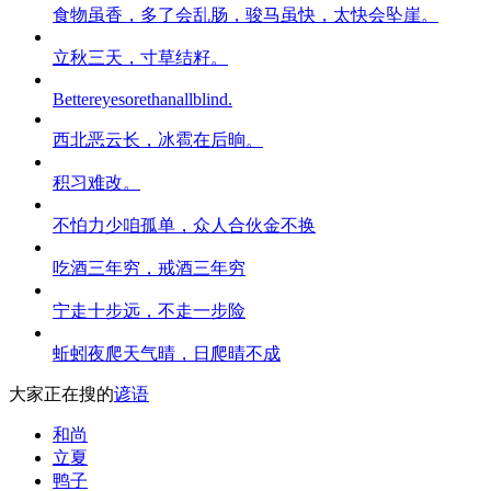
食物虽香，多了会乱肠，骏马虽快，太快会坠崖。
立秋三天，寸草结籽。
Bettereyesorethanallblind.
西北恶云长，冰雹在后晌。
积习难改。
不怕力少咱孤单，众人合伙金不换
吃酒三年穷，戒酒三年穷
宁走十步远，不走一步险
蚯蚓夜爬天气晴，日爬晴不成
大家正在搜的
谚语
和尚
立夏
鸭子