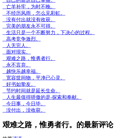
自己的命运自己掌握。
亡羊补牢，为时不晚。
不经历风雨，怎么见彩虹。
没有付出就没有收获。
完美的朋友永不可得。
生活只是一个不断努力，下决心的过程。
高考竞争激烈。
人无完人。
面对现实。
艰难之路，惟勇者行。
永不言弃。
越快乐越幸福。
宽容世间物，平净已心灵。
好书如挚友。
节约时间就是延长生命。
人生最值得骄傲的是-探索和奉献。
今日事，今日毕。
没付出，没收获。
艰难之路，惟勇者行。的最新评论