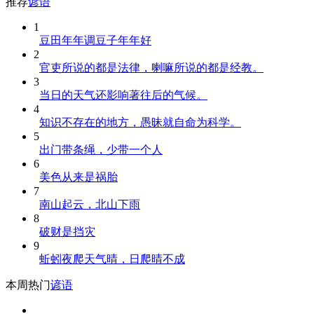
推荐
谚语
1
豆田年年调豆子年年好
2
官吏所说的都是法律，喇嘛所说的都是经教。
3
当日的天气还影响著往后的气候。
4
知识不存在的地方，愚昧就自命为科学。
5
出门带条绳，少带一个人
6
美色从来是祸胎
7
南山起云，北山下雨
8
破财是挡灾
9
蚯蚓夜爬天气晴，日爬晴不成
本周热门
谚语