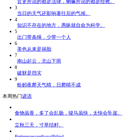
官吏所说的都是法律，喇嘛所说的都是经教。
3
当日的天气还影响著往后的气候。
4
知识不存在的地方，愚昧就自命为科学。
5
出门带条绳，少带一个人
6
美色从来是祸胎
7
南山起云，北山下雨
8
破财是挡灾
9
蚯蚓夜爬天气晴，日爬晴不成
本周热门
谚语
食物虽香，多了会乱肠，骏马虽快，太快会坠崖。
立秋三天，寸草结籽。
Bettereyesorethanallblind.