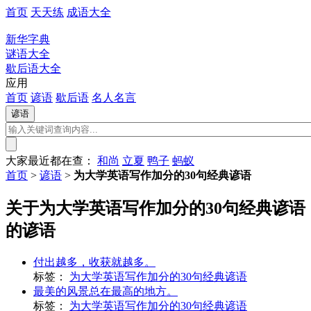
首页
天天练
成语大全
新华字典
谜语大全
歇后语大全
应用
首页
谚语
歇后语
名人名言
大家最近都在查：
和尚
立夏
鸭子
蚂蚁
首页
>
谚语
>
为大学英语写作加分的30句经典谚语
关于为大学英语写作加分的30句经典谚语
的谚语
付出越多，收获就越多。
标签：
为大学英语写作加分的30句经典谚语
最美的风景总在最高的地方。
标签：
为大学英语写作加分的30句经典谚语