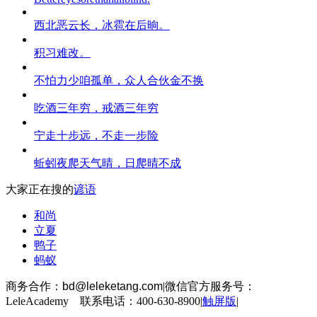
西北恶云长，冰雹在后晌。
积习难改。
不怕力少咱孤单，众人合伙金不换
吃酒三年穷，戒酒三年穷
宁走十步远，不走一步险
蚯蚓夜爬天气晴，日爬晴不成
大家正在搜的
谚语
和尚
立夏
鸭子
蚂蚁
商务合作：
bd@leleketang.com
|
微信官方服务号：
LeleAcademy 联系电话：400-630-8900
|
触屏版
|